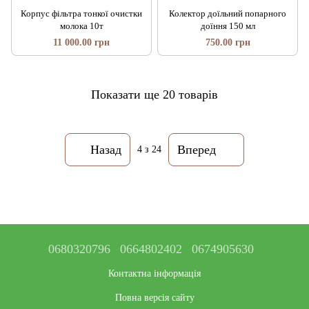
Корпус фільтра тонкої очистки
Колектор доїльний попарного
молока 10т
доїння 150 мл
11 000.00 грн
750.00 грн
Показати ще 20 товарів
Назад
Вперед
4
з 24
0680320796
0664802402
0674905630
Контактна інформація
Повна версія сайту