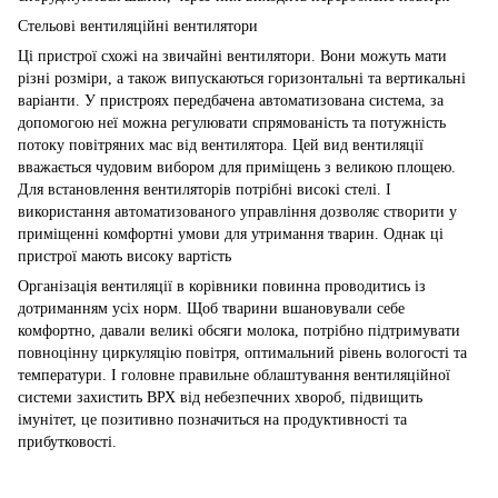
Стельові вентиляційні вентилятори
Ці пристрої схожі на звичайні вентилятори. Вони можуть мати
різні розміри, а також випускаються горизонтальні та вертикальні
варіанти. У пристроях передбачена автоматизована система, за
допомогою неї можна регулювати спрямованість та потужність
потоку повітряних мас від вентилятора. Цей вид вентиляції
вважається чудовим вибором для приміщень з великою площею.
Для встановлення вентиляторів потрібні високі стелі. І
використання автоматизованого управління дозволяє створити у
приміщенні комфортні умови для утримання тварин. Однак ці
пристрої мають високу вартість
Організація вентиляції в корівники повинна проводитись із
дотриманням усіх норм. Щоб тварини вшановували себе
комфортно, давали великі обсяги молока, потрібно підтримувати
повноцінну циркуляцію повітря, оптимальний рівень вологості та
температури. І головне правильне облаштування вентиляційної
системи захистить ВРХ від небезпечних хвороб, підвищить
імунітет, це позитивно позначиться на продуктивності та
прибутковості.