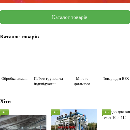
Каталог товарів
Каталог товарів
Обробка вимені
Поїлки групові та
Миюче
Товари для ВРХ
індивідуальні для
доїльного
тварин
обладнання
(ручне та
автоматичне)та
Хіти
дезинфекція
приміщення
Хіт
Хіт
Хіт