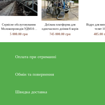
Сервісне обслуговування
Доїльна платформа для
Відро для ви
Молокопроводів УДМ100.
одночасного доїння 6 корів
телят 1
УДМ200
5 000.00 грн
745 000.00 грн
485.00 
Оплата при отриманні
Обмін та повернення
Швидка доставка