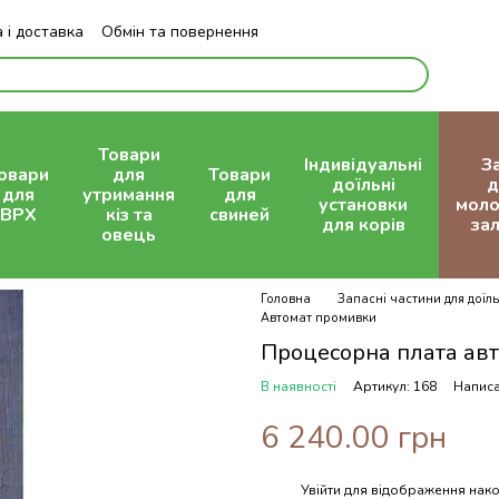
 і доставка
Обмін та повернення
Блог
Товари
Індивідуальні
З
овари
для
Товари
доїльні
д
для
утримання
для
установки
моло
ВРХ
кіз та
свиней
для корів
зал
овець
Головна
Запасні частини для доїль
Автомат промивки
Процесорна плата ав
В наявності
Артикул: 168
Написа
6 240.00 грн
Увійти
для відображення нако
%