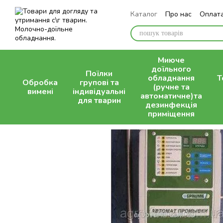
Перейти до основного контенту
Каталог
Про нас
Оплата
Контактна інформація
Миюче
доїльного
Поїлки
обладнання
Т
Обробка
групові та
(ручне та
вимені
індивідуальні
автоматичне)та
для тварин
дезинфекція
приміщення