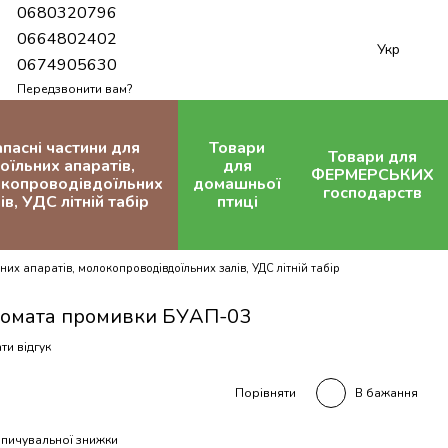
0680320796
0664802402
Укр
0674905630
Передзвонити вам?
апасні частини для
Товари
Товари для
оїльних апаратів,
для
ФЕРМЕРСЬКИХ
копроводівдоїльних
домашньої
господарств
ів, УДС літній табір
птиці
них апаратів, молокопроводівдоїльних залів, УДС літній табір
томата промивки БУАП-03
ти відгук
В бажання
Порівняти
пичувальної знижки