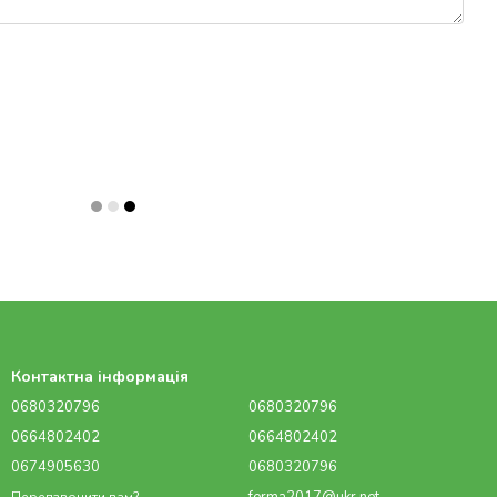
Контактна інформація
0680320796
0680320796
0664802402
0664802402
0674905630
0680320796
Передзвонити вам?