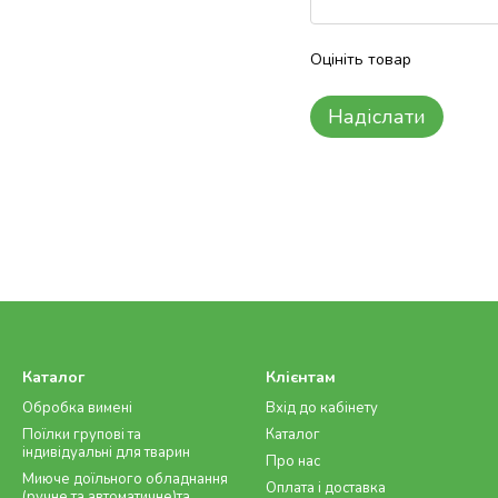
Оцініть товар
Надіслати
Каталог
Клієнтам
Обробка вимені
Вхід до кабінету
Поїлки групові та
Каталог
індивідуальні для тварин
Про нас
Миюче доїльного обладнання
Оплата і доставка
(ручне та автоматичне)та