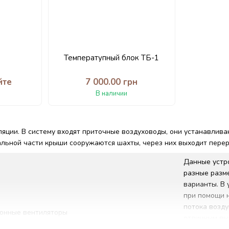
Температупный блок ТБ-1
йте
7 000.00 грн
В наличии
яции. В систему входят приточные воздуховоды, они устанавливаю
альной части крыши сооружаются шахты, через них выходит пере
Данные устр
разные разм
варианты. В 
при помощи 
потока возду
онные вентиляторы
отличным вы