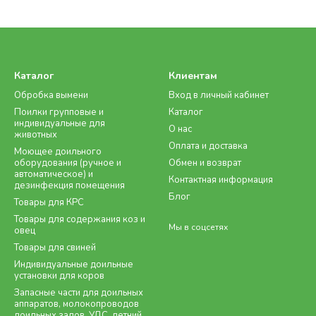
вентиляторо
автоматизир
комфортные 
устройства 
 в коровники должна проводиться с соблюдением всех норм. Что
Каталог
Клиентам
я поддерживать полноценную циркуляцию воздуха, оптимальный 
Обробка вымени
Вход в личный кабинет
онной системы защитит КРС от опасных болезней, повысит иммуни
Поилки групповые и
Каталог
индивидуальные для
О нас
животных
Оплата и доставка
Моющее доильного
оборудования (ручное и
Обмен и возврат
автоматическое) и
Контактная информация
дезинфекция помещения
Блог
Товары для КРС
Товары для содержания коз и
Мы в соцсетях
овец
Товары для свиней
Индивидуальные доильные
установки для коров
Запасные части для доильных
аппаратов, молокопроводов
доильных залов, УДС, летний