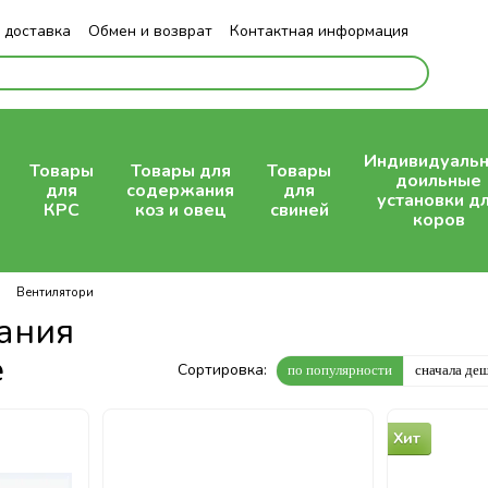
 доставка
Обмен и возврат
Контактная информация
Индивидуаль
Товары
Товары для
Товары
доильные
для
содержания
для
установки д
КРС
коз и овец
свиней
коров
Вентилятори
дания
е
Сортировка:
по популярности
сначала де
Хит