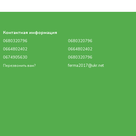
в требуются высокие потолки. И использование
ованного управления позволяет создать в помещении
условия для содержания животных. Однако данные
имеют высокую стоимость
бы животные чествовали себя комфортно, давали большие
Контактная информация
уровень влажности и температуры. И главное правильное
0680320796
0680320796
тет, это положительно отразиться на производительности и
0664802402
0664802402
0674905630
0680320796
ferma2017@ukr.net
Перезвонить вам?