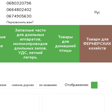
0680320796
0664802402
Рус
0674905630
Перезвонить вам?
Запасные части
для доильных
ные
Товары
аппаратов,
Товари для
для
молокопроводов
ФЕРМЕРСКИХ
ля
домашней
доильных залов,
хозяйств
птицы
УДС, летний
лагерь.
Отображение:
шевле
сначала дороже
по названию