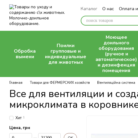
Перейти к основному контенту
Каталог
О нас
Оплата и
Блог
Моющее
доильного
Поилки
оборудования
Обробка
групповые и
(ручное и
вымени
индивидуальные
автоматическое)
для животных
и дезинфекция
помещения
Главная
Товари для ФЕРМЕРСКИХ хозяйств
Вентиляційна система
Все для вентиляции и соз
микроклимата в коровник
Хит
1
Цена, грн
От Цена, грн
До Цена, грн