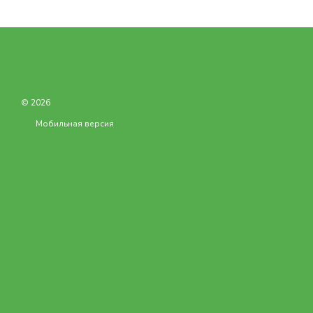
Организация вентиляции
объемы молока требуетс
обустройство вентиляци
© 2026
прибыльности.
Мобильная версия