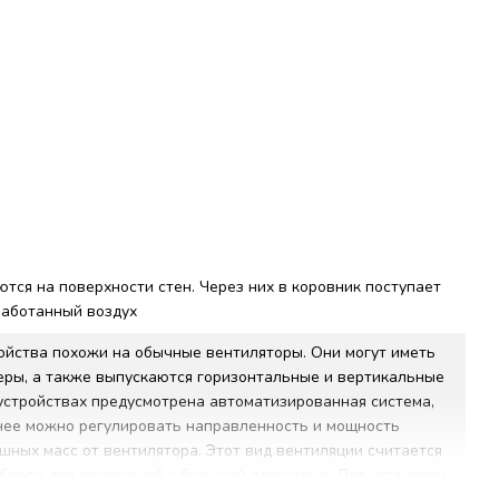
тся на поверхности стен. Через них в коровник поступает
работанный воздух
ойства похожи на обычные вентиляторы. Они могут иметь
еры, а также выпускаются горизонтальные и вертикальные
устройствах предусмотрена автоматизированная система,
нее можно регулировать направленность и мощность
шных масс от вентилятора. Этот вид вентиляции считается
бором для помещений с большой площадью. Для установки