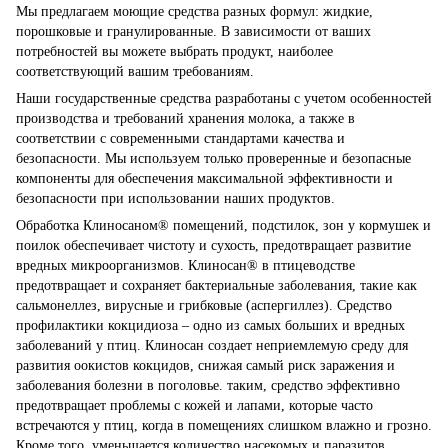
Мы предлагаем моющие средства разных формул: жидкие,
порошковые и гранулированные. В зависимости от ваших
потребностей вы можете выбрать продукт, наиболее
соответствующий вашим требованиям.
Наши государственные средства разработаны с учетом особенностей
производства и требований хранения молока, а также в
соответствии с современными стандартами качества и
безопасности. Мы используем только проверенные и безопасные
компоненты для обеспечения максимальной эффективности и
безопасности при использовании наших продуктов.
Обработка Клиносаном® помещений, подстилок, зон у кормушек и
поилок обеспечивает чистоту и сухость, предотвращает развитие
вредных микроорганизмов. Клиносан® в птицеводстве
предотвращает и сохраняет бактериальные заболевания, такие как
сальмонеллез, вирусные и грибковые (аспергиллез). Средство
профилактики кокцидиоза – одно из самых больших и вредных
заболеваний у птиц. Клиносан создает неприемлемую среду для
развития оокистов кокцидов, снижая самый риск заражения и
заболевания болезни в поголовье. таким, средство эффективно
предотвращает проблемы с кожей и лапами, которые часто
встречаются у птиц, когда в помещениях слишком влажно и грозно.
Кроме того, уменьшается количество насекомых и паразитов.