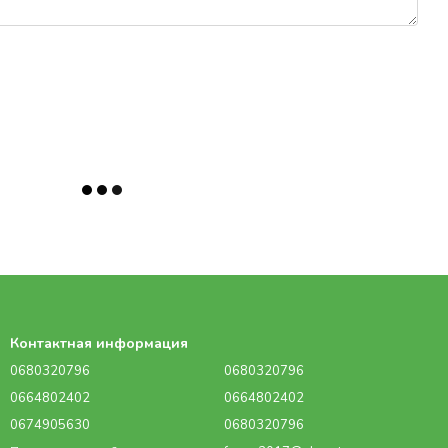
Контактная информация
0680320796
0680320796
0664802402
0664802402
0674905630
0680320796