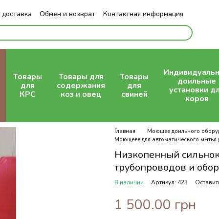
 доставка
Обмен и возврат
Контактная информация
Индивидуаль
Товары
Товары для
Товары
доильные
для
содержания
для
установки д
КРС
коз и овец
свиней
коров
Главная
Моющее доильного оборуд
Моющеее для автоматического мытья
Низкопенный сильнок
трубопроводов и обор
В наличии
Артикул: 423
Оставит
1 500.00 грн