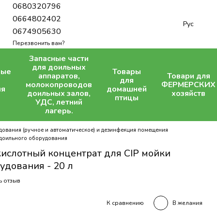
0680320796
0664802402
Рус
0674905630
Перезвонить вам?
Запасные части
для доильных
ные
Товары
аппаратов,
Товари для
для
молокопроводов
ФЕРМЕРСКИХ
ля
домашней
доильных залов,
хозяйств
птицы
УДС, летний
лагерь.
ования (ручное и автоматическое) и дезинфекция помещения
 доильного оборудования
ислотный концентрат для СІР мойки
удования - 20 л
ь отзыв
В желания
К сравнению