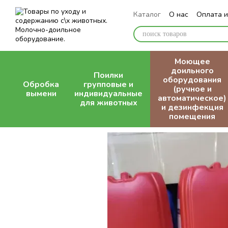
Перейти к основному контенту
Каталог
О нас
Оплата и
Блог
Моющее
доильного
Поилки
оборудования
Обробка
групповые и
(ручное и
вымени
индивидуальные
автоматическое)
для животных
и дезинфекция
помещения