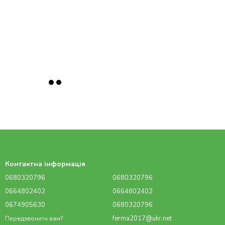
Контактна інформація
0680320796
0680320796
0664802402
0664802402
0674905630
0680320796
ferma2017@ukr.net
Передзвонити вам?