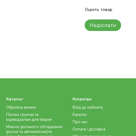
Оцініть товар
Надіслати
Каталог
Клієнтам
Обробка вимені
Вхід до кабінету
Поїлки групові та
Каталог
індивідуальні для тварин
Про нас
Миюче доїльного обладнання
Оплата і доставка
(ручне та автоматичне)та