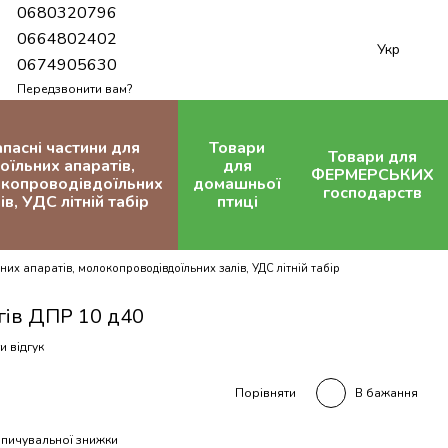
0680320796
0664802402
Укр
0674905630
Передзвонити вам?
апасні частини для
Товари
Товари для
оїльних апаратів,
для
ФЕРМЕРСЬКИХ
копроводівдоїльних
домашньої
господарств
ів, УДС літній табір
птиці
них апаратів, молокопроводівдоїльних залів, УДС літній табір
гів ДПР 10 д40
и відгук
В бажання
Порівняти
пичувальної знижки