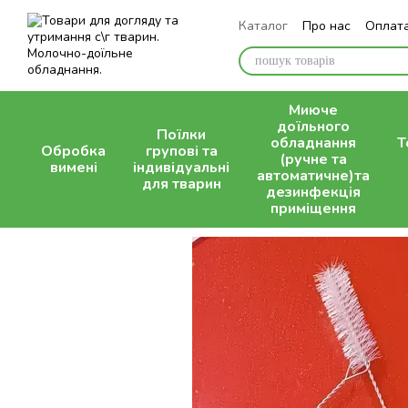
Перейти до основного контенту
Каталог
Про нас
Оплата
Контактна інформація
Миюче
доїльного
Поїлки
обладнання
Т
Обробка
групові та
(ручне та
вимені
індивідуальні
автоматичне)та
для тварин
дезинфекція
приміщення