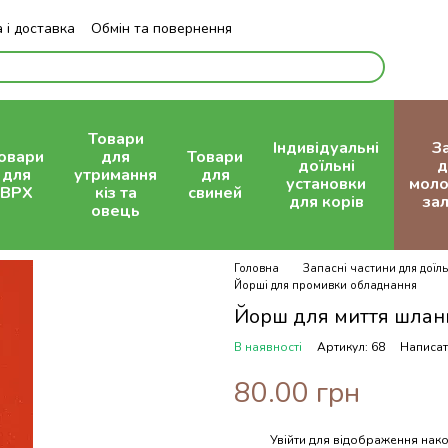
 і доставка
Обмін та повернення
Блог
Товари
Індивідуальні
З
овари
для
Товари
доїльні
д
для
утримання
для
установки
моло
ВРХ
кіз та
свиней
для корів
зал
овець
Головна
Запасні частини для доїль
Йорші для промивки обладнання
Йорш для миття шлан
В наявності
Артикул: 68
Написат
80.00 грн
Увійти
для відображення нако
%