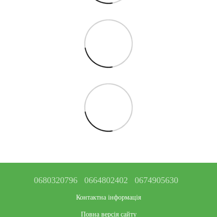
0680320796
0664802402
0674905630
Контактна інформація
Повна версія сайту