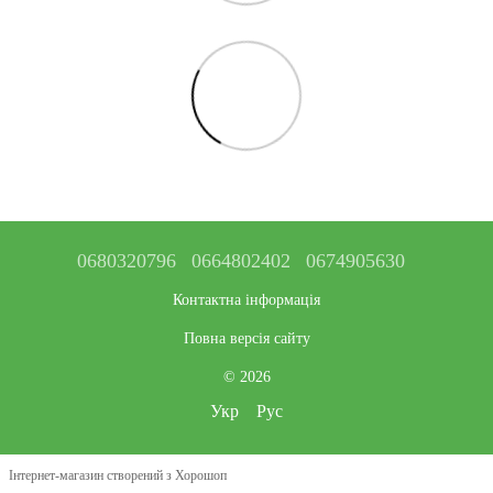
0680320796
0664802402
0674905630
Контактна інформація
Повна версія сайту
© 2026
Укр
Рус
Інтернет-магазин створений з Хорошоп