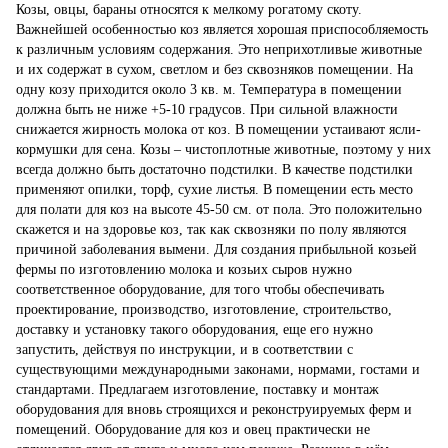
Козы, овцы, бараны относятся к мелкому рогатому скоту.
Важнейшей особенностью коз является хорошая приспособляемость
к различным условиям содержания. Это неприхотливые животные
и их содержат в сухом, светлом и без сквозняков помещении. На
одну козу приходится около 3 кв. м. Температура в помещении
должна быть не ниже +5-10 градусов. При сильной влажности
снижается жирность молока от коз. В помещении устаивают ясли-
кормушки для сена. Козы – чистоплотные животные, поэтому у них
всегда должно быть достаточно подстилки. В качестве подстилки
применяют опилки, торф, сухие листья. В помещении есть место
для полати для коз на высоте 45-50 см. от пола. Это положительно
скажется и на здоровье коз, так как сквозняки по полу являются
причиной заболевания вымени. Для создания прибыльной козьей
фермы по изготовлению молока и козьих сыров нужно
соответственное оборудование, для того чтобы обеспечивать
проектирование, производство, изготовление, строительство,
доставку и установку такого оборудования, еще его нужно
запустить, действуя по инструкции, и в соответствии с
существующими международными законами, нормами, гостами и
стандартами. Предлагаем изготовление, поставку и монтаж
оборудования для вновь строящихся и реконструируемых ферм и
помещений. Оборудование для коз и овец практически не