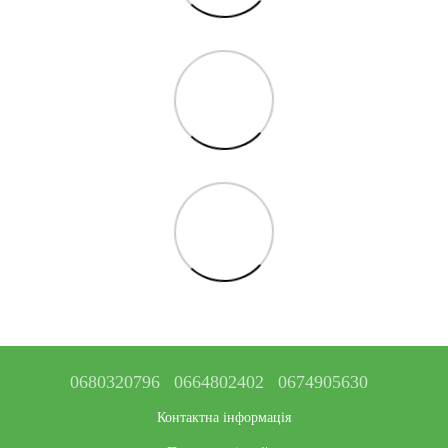
0680320796
0664802402
0674905630
Контактна інформація