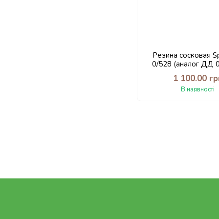
Резина сосковая Sp
0/528 (аналог ДД 
укр.апаратів) изгот
1 100.00 гр
Италии
В наявності