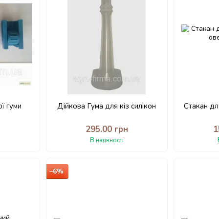
ї гуми
Дійкова Гума для кіз силікон
Стакан для
н
295.00 грн
1
В наявності
−6%