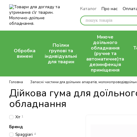
Перейти до основного контенту
Каталог
Про нас
Оплата
Контактна інформація
Миюче
доїльного
Поїлки
обладнання
Т
Обробка
групові та
(ручне та
вимені
індивідуальні
автоматичне)та
для тварин
дезинфекція
приміщення
Головна
Запасні частини для доїльних апаратів, молокопроводівдоїльних
Дійкова гума для доїльног
обладнання
Хіт
1
Бренд
Spaggiari
4