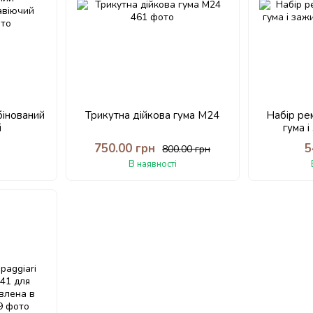
бінований
Трикутна дійкова гума М24
Набір ре
й
гума і
н
750.00 грн
5
800.00 грн
В наявності