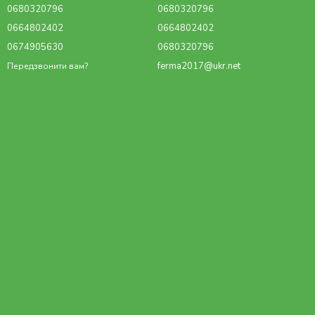
0680320796
0680320796
0664802402
0664802402
0674905630
0680320796
ferma2017@ukr.net
Передзвонити вам?