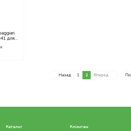
aggiari
041 для
овлена в
н
Назад
1
2
Вперед
По
Каталог
Клієнтам