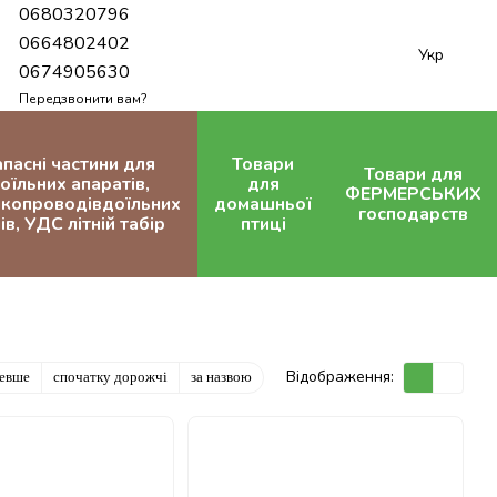
0680320796
0664802402
Укр
0674905630
Передзвонити вам?
апасні частини для
Товари
Товари для
оїльних апаратів,
для
ФЕРМЕРСЬКИХ
копроводівдоїльних
домашньої
господарств
ів, УДС літній табір
птиці
Відображення:
шевше
спочатку дорожчі
за назвою