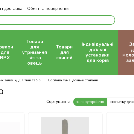
 і доставка
Обмін та повернення
Блог
Товари
Індивідуальні
З
овари
для
Товари
доїльні
д
для
утримання
для
установки
моло
ВРХ
кіз та
свиней
для корів
зал
овець
 залів, УДС літній табір
Соскова гума, доїльні стакани
о
Сортування:
за популярністю
спочатку де