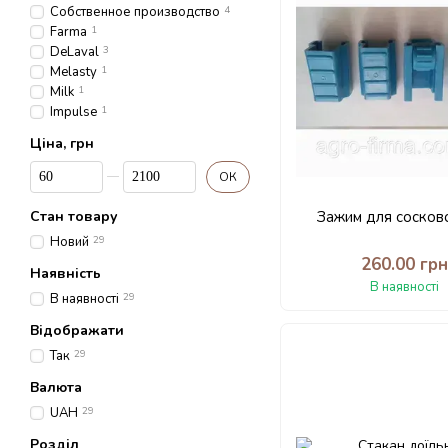
Собственное производство
4
Farma
1
DeLaval
3
Melasty
1
Milk
1
Impulse
1
Ціна, грн
Від Ціна, грн
До Ціна, грн
ОК
Стан товару
Зажим для сосково
Новий
29
260.00 гр
Наявність
В наявності
В наявності
29
Відображати
Так
29
Валюта
UAH
29
Розділ