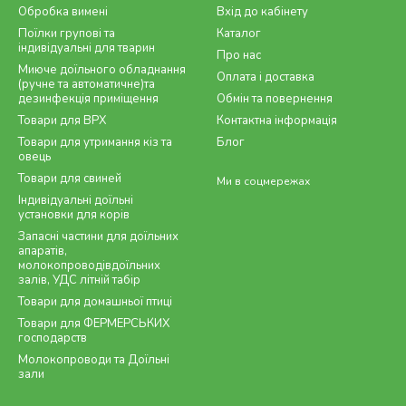
Обробка вимені
Вхід до кабінету
Поїлки групові та
Каталог
індивідуальні для тварин
Про нас
Миюче доїльного обладнання
Оплата і доставка
(ручне та автоматичне)та
дезинфекція приміщення
Обмін та повернення
Товари для ВРХ
Контактна інформація
Товари для утримання кіз та
Блог
овець
Товари для свиней
Ми в соцмережах
Індивідуальні доїльні
установки для корів
Запасні частини для доїльних
апаратів,
молокопроводівдоїльних
залів, УДС літній табір
Товари для домашньої птиці
Товари для ФЕРМЕРСЬКИХ
господарств
Молокопроводи та Доїльні
зали