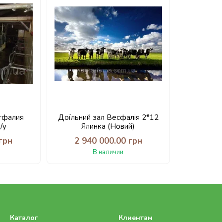
тфалия
Доїльний зал Весфалія 2*12
/у
Ялинка (Новий)
грн
2 940 000.00 грн
В наличии
Каталог
Клиентам