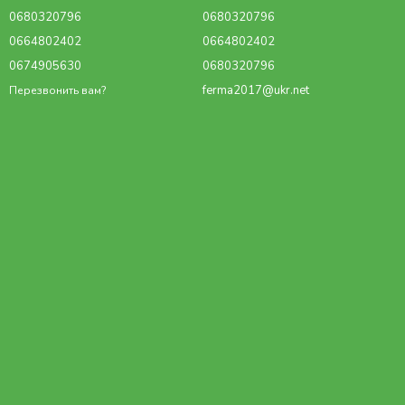
0680320796
0680320796
0664802402
0664802402
0674905630
0680320796
ferma2017@ukr.net
Перезвонить вам?