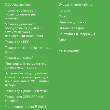
Обробка вымени
Вход в личный кабинет
Поилки групповые и
Каталог
индивидуальные для
О нас
животных
Оплата и доставка
Моющее доильного
оборудования (ручное и
Обмен и возврат
автоматическое) и
Контактная информация
дезинфекция помещения
Блог
Товары для КРС
Товары для содержания коз и
Мы в соцсетях
овец
Товары для свиней
Индивидуальные доильные
установки для коров
Запасные части для доильных
аппаратов, молокопроводов
доильных залов, УДС, летний
лагерь.
Товары для домашней птицы
Товари для ФЕРМЕРСКИХ
хозяйств
Молокопроводи та Доїльні