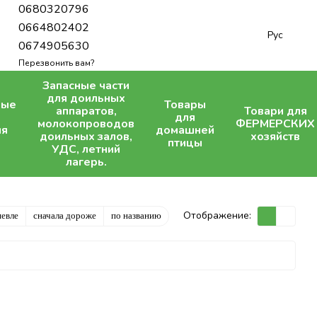
0680320796
0664802402
Рус
0674905630
Перезвонить вам?
Запасные части
для доильных
ные
Товары
аппаратов,
Товари для
для
молокопроводов
ФЕРМЕРСКИХ
ля
домашней
доильных залов,
хозяйств
птицы
УДС, летний
лагерь.
Отображение:
шевле
сначала дороже
по названию