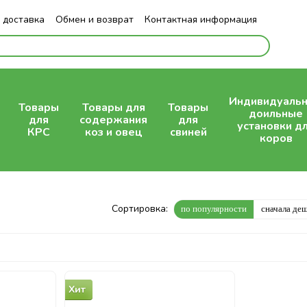
 доставка
Обмен и возврат
Контактная информация
Индивидуаль
Товары
Товары для
Товары
доильные
для
содержания
для
установки д
КРС
коз и овец
свиней
коров
Сортировка:
по популярности
сначала де
Хит