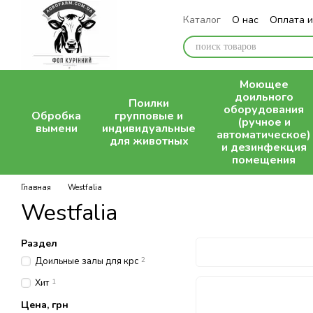
Перейти к основному контенту
Каталог
О нас
Оплата и
Блог
Моющее
доильного
Поилки
оборудования
Обробка
групповые и
(ручное и
вымени
индивидуальные
автоматическое)
для животных
и дезинфекция
помещения
Главная
Westfalia
Westfalia
Раздел
Доильные залы для крс
2
Хит
1
Цена, грн