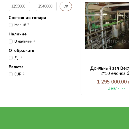
От Цена, грн
До Цена, грн
OK
Состояние товара
Новый
2
Наличие
В наличии
2
Отображать
Да
2
Валюта
Доильный зал Вес
2*10 ёлочка б
EUR
2
1 295 000.00 
В наличии