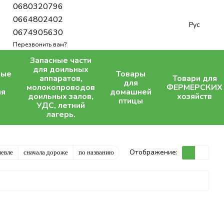
0680320796
0664802402
Рус
0674905630
Перезвонить вам?
Запасные части
для доильных
ные
Товары
аппаратов,
Товари для
для
молокопроводов
ФЕРМЕРСКИХ
ля
домашней
доильных залов,
хозяйств
птицы
УДС, летний
лагерь.
Отображение:
шевле
сначала дороже
по названию