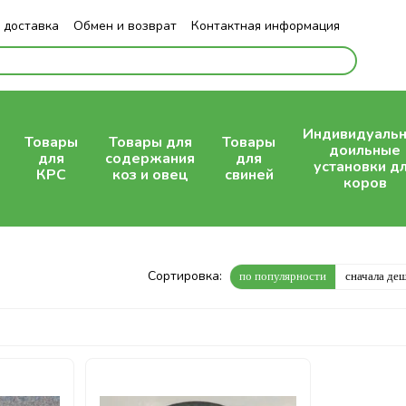
 доставка
Обмен и возврат
Контактная информация
Индивидуаль
Товары
Товары для
Товары
доильные
для
содержания
для
установки д
КРС
коз и овец
свиней
коров
Сортировка:
по популярности
сначала де