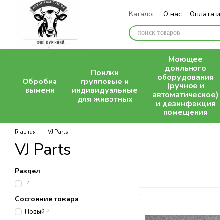
Перейти к основному контенту
Каталог
О нас
Оплата и
Блог
Моющее
доильного
Поилки
оборудования
Обробка
групповые и
(ручное и
вымени
индивидуальные
автоматическое)
для животных
и дезинфекция
помещения
Главная
VJ Parts
VJ Parts
Раздел
2
Состояние товара
Новый
2