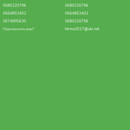
0680320796
0680320796
0664802402
0664802402
0674905630
0680320796
ferma2017@ukr.net
Перезвонить вам?