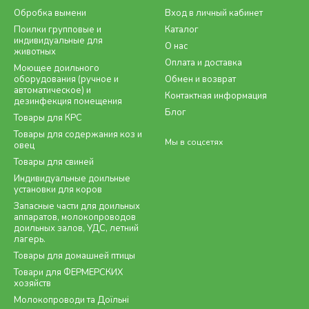
Обробка вымени
Вход в личный кабинет
Поилки групповые и
Каталог
индивидуальные для
О нас
животных
Оплата и доставка
Моющее доильного
оборудования (ручное и
Обмен и возврат
автоматическое) и
Контактная информация
дезинфекция помещения
Блог
Товары для КРС
Товары для содержания коз и
Мы в соцсетях
овец
Товары для свиней
Индивидуальные доильные
установки для коров
Запасные части для доильных
аппаратов, молокопроводов
доильных залов, УДС, летний
лагерь.
Товары для домашней птицы
Товари для ФЕРМЕРСКИХ
хозяйств
Молокопроводи та Доїльні