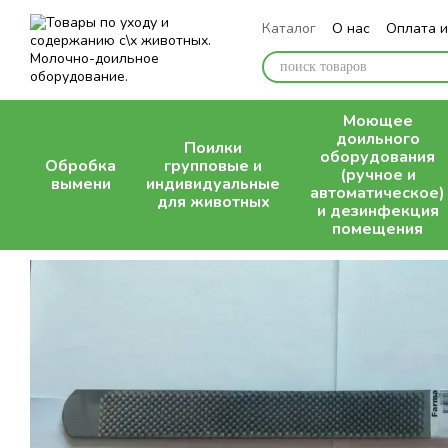
Перейти к основному контенту
Каталог
О нас
Оплата и
Блог
Моющее
доильного
Поилки
оборудования
Обробка
групповые и
(ручное и
вымени
индивидуальные
автоматическое)
для животных
и дезинфекция
помещения