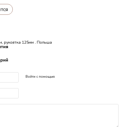
ится
м, рукоятка 125мм . Польша
нтия
арий
Войти с помощью