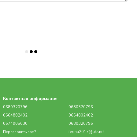
Контактная информация
0680320796
0680320796
0664802402
0664802402
0674905630
0680320796
ferma2017@ukr.net
Перезвонить вам?