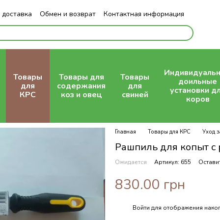
 доставка
Обмен и возврат
Контактная информация
Индивидуаль
Товары
Товары для
Товары
доильные
для
содержания
для
установки д
КРС
коз и овец
свиней
коров
Главная
Товары для КРС
Уход 
Рашпиль для копыт с 
Ожидается
Артикул: 655
Остави
830.00 грн
Войти
для отображения накоп
%