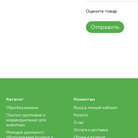
Оцените товар
Отправить
Каталог
Клиентам
Обробка вымени
Вход в личный кабинет
Поилки групповые и
Каталог
индивидуальные для
О нас
животных
Оплата и доставка
Моющее доильного
оборудования (ручное и
Обмен и возврат