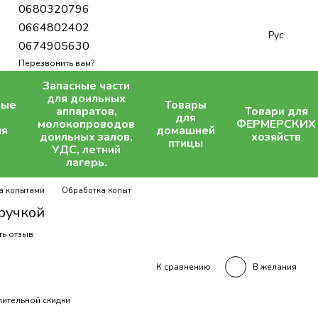
0680320796
0664802402
Рус
0674905630
Перезвонить вам?
Запасные части
для доильных
ные
Товары
аппаратов,
Товари для
для
молокопроводов
ФЕРМЕРСКИХ
ля
домашней
доильных залов,
хозяйств
птицы
УДС, летний
лагерь.
за копытами
Обработка копыт
ручкой
ть отзыв
В желания
К сравнению
ительной скидки