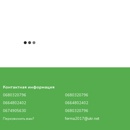
Контактная информация
0680320796
0680320796
0664802402
0664802402
0674905630
0680320796
ferma2017@ukr.net
Перезвонить вам?