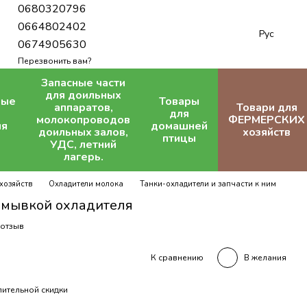
0680320796
0664802402
Рус
0674905630
Перезвонить вам?
Запасные части
для доильных
ные
Товары
аппаратов,
Товари для
для
молокопроводов
ФЕРМЕРСКИХ
ля
домашней
доильных залов,
хозяйств
птицы
УДС, летний
лагерь.
хозяйств
Охладители молока
Танки-охладители и запчасти к ним
омывкой охладителя
 отзыв
В желания
К сравнению
ительной скидки