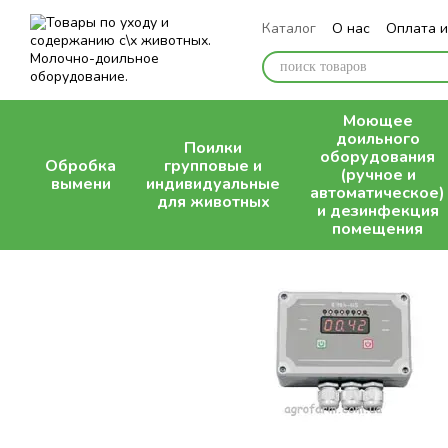
Перейти к основному контенту
Каталог
О нас
Оплата и
Блог
Моющее
доильного
Поилки
оборудования
Обробка
групповые и
(ручное и
вымени
индивидуальные
автоматическое)
для животных
и дезинфекция
помещения