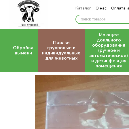
Перейти к основному контенту
Каталог
О нас
Оплата и
Блог
Моющее
доильного
Поилки
оборудования
Обробка
групповые и
(ручное и
вымени
индивидуальные
автоматическое)
для животных
и дезинфекция
помещения