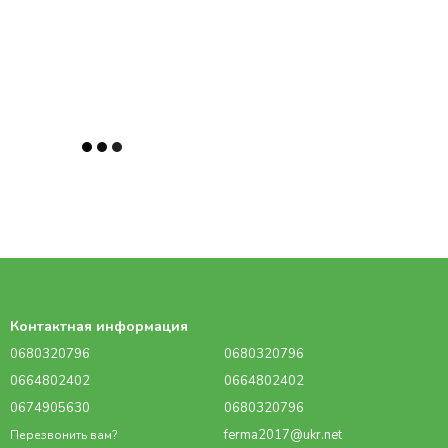
Контактная информация
0680320796
0680320796
0664802402
0664802402
0674905630
0680320796
ferma2017@ukr.net
Перезвонить вам?