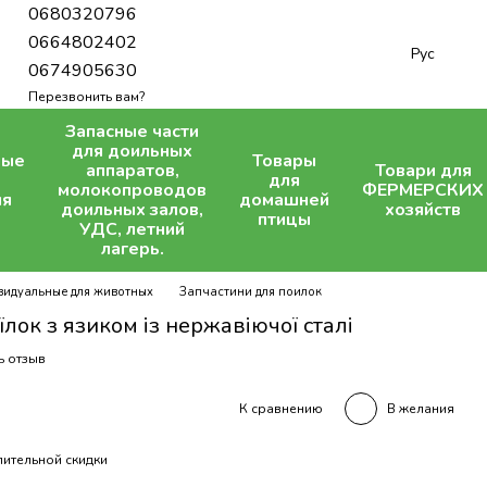
0680320796
0664802402
Рус
0674905630
Перезвонить вам?
Запасные части
для доильных
ные
Товары
аппаратов,
Товари для
для
молокопроводов
ФЕРМЕРСКИХ
ля
домашней
доильных залов,
хозяйств
птицы
УДС, летний
лагерь.
видуальные для животных
Запчастини для поилок
ок з язиком із нержавіючої сталі
ь отзыв
В желания
К сравнению
ительной скидки