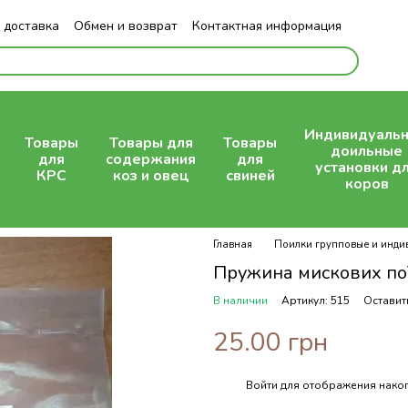
 доставка
Обмен и возврат
Контактная информация
Индивидуаль
Товары
Товары для
Товары
доильные
для
содержания
для
установки д
КРС
коз и овец
свиней
коров
Главная
Поилки групповые и инди
Пружина мискових поїл
В наличии
Артикул: 515
Оставит
25.00 грн
Войти
для отображения накоп
%