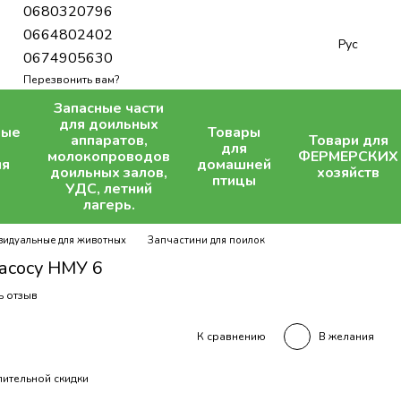
0680320796
0664802402
Рус
0674905630
Перезвонить вам?
Запасные части
для доильных
ные
Товары
аппаратов,
Товари для
для
молокопроводов
ФЕРМЕРСКИХ
ля
домашней
доильных залов,
хозяйств
птицы
УДС, летний
лагерь.
видуальные для животных
Запчастини для поилок
асосу НМУ 6
ь отзыв
В желания
К сравнению
ительной скидки