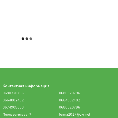
Контактная информация
0680320796
0680320796
0664802402
0664802402
0674905630
0680320796
ferma2017@ukr.net
Перезвонить вам?