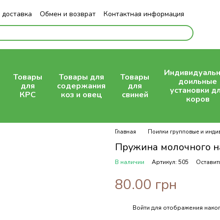
 доставка
Обмен и возврат
Контактная информация
Индивидуаль
Товары
Товары для
Товары
доильные
для
содержания
для
установки д
КРС
коз и овец
свиней
коров
Главная
Поилки групповые и инди
Пружина молочного н
В наличии
Артикул: 505
Оставит
80.00 грн
Войти
для отображения накоп
%