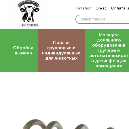
Перейти к основному контенту
Каталог
О нас
Оплата и
Блог
Моющее
доильного
Поилки
оборудования
Обробка
групповые и
(ручное и
вымени
индивидуальные
автоматическое)
для животных
и дезинфекция
помещения