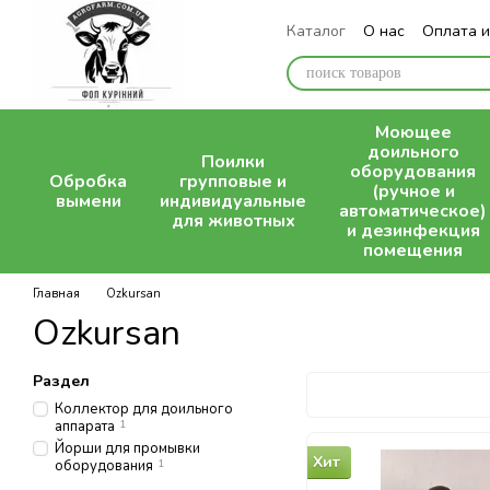
Перейти к основному контенту
Каталог
О нас
Оплата и
Блог
Моющее
доильного
Поилки
оборудования
Обробка
групповые и
(ручное и
вымени
индивидуальные
автоматическое)
для животных
и дезинфекция
помещения
Главная
Ozkursan
Ozkursan
Раздел
Коллектор для доильного
аппарата
1
Йорши для промывки
Хит
оборудования
1