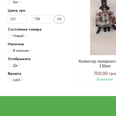
Хит
1
Цена, грн
От Цена, грн
До Цена, грн
OK
Состояние товара
Новый
2
Наличие
В наличии
2
Отображать
Колектор попорног
Да
2
150мл
750.00 гр
Валюта
В наличии
UAH
2