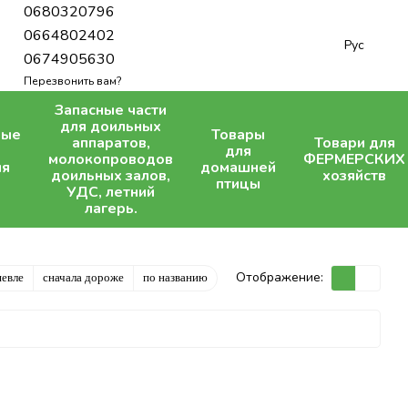
0680320796
0664802402
Рус
0674905630
Перезвонить вам?
Запасные части
для доильных
ные
Товары
аппаратов,
Товари для
для
молокопроводов
ФЕРМЕРСКИХ
ля
домашней
доильных залов,
хозяйств
птицы
УДС, летний
лагерь.
Отображение:
шевле
сначала дороже
по названию