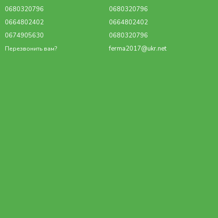
0680320796
0680320796
0664802402
0664802402
0674905630
0680320796
ferma2017@ukr.net
Перезвонить вам?