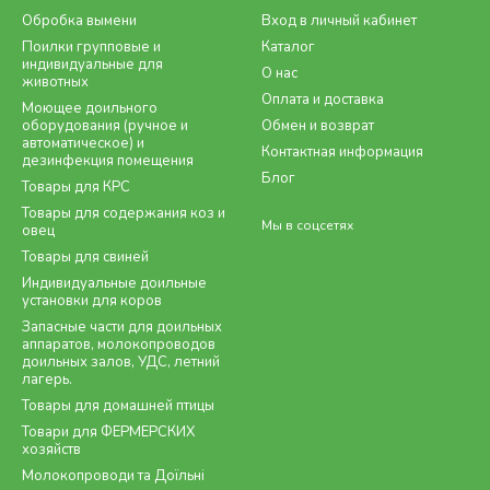
Обробка вымени
Вход в личный кабинет
Поилки групповые и
Каталог
индивидуальные для
О нас
животных
Оплата и доставка
Моющее доильного
оборудования (ручное и
Обмен и возврат
автоматическое) и
Контактная информация
дезинфекция помещения
Блог
Товары для КРС
Товары для содержания коз и
Мы в соцсетях
овец
Товары для свиней
Индивидуальные доильные
установки для коров
Запасные части для доильных
аппаратов, молокопроводов
доильных залов, УДС, летний
лагерь.
Товары для домашней птицы
Товари для ФЕРМЕРСКИХ
хозяйств
Молокопроводи та Доїльні