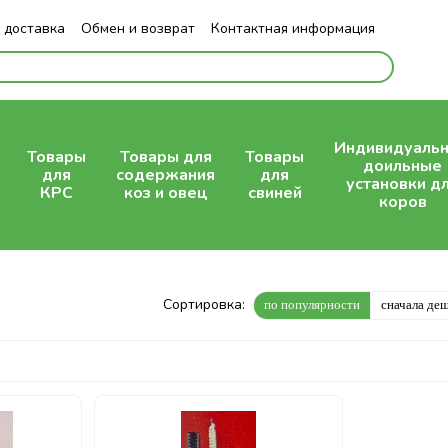
 доставка
Обмен и возврат
Контактная информация
Индивидуаль
Товары
Товары для
Товары
доильные
для
содержания
для
установки д
КРС
коз и овец
свиней
коров
Сортировка:
по популярности
сначала де