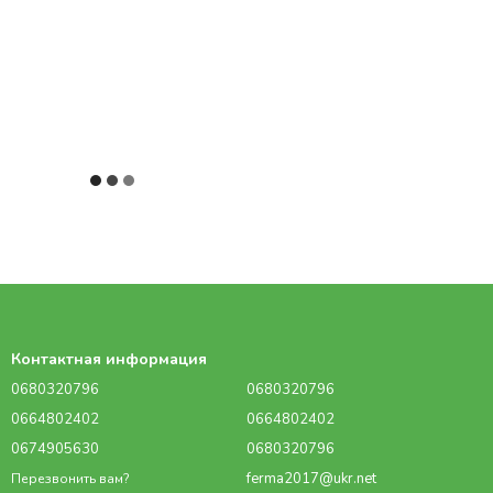
Контактная информация
0680320796
0680320796
0664802402
0664802402
0674905630
0680320796
ferma2017@ukr.net
Перезвонить вам?