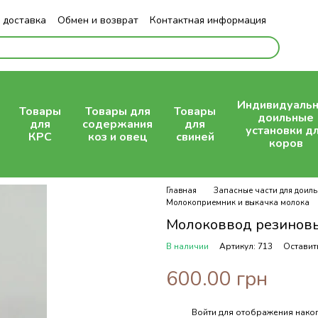
 доставка
Обмен и возврат
Контактная информация
Индивидуаль
Товары
Товары для
Товары
доильные
для
содержания
для
установки д
КРС
коз и овец
свиней
коров
Главная
Запасные части для доиль
Молокоприемник и выкачка молока
Молоковвод резиновы
В наличии
Артикул: 713
Оставит
600.00 грн
Войти
для отображения накоп
%