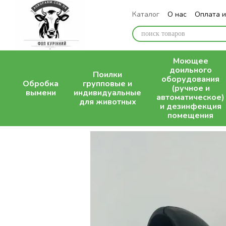
Перейти к основному контенту
Каталог
О нас
Оплата и
Блог
Моющее
доильного
Поилки
оборудования
Обробка
групповые и
(ручное и
вымени
индивидуальные
автоматическое)
для животных
и дезинфекция
помещения