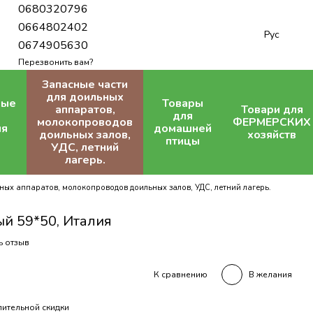
0680320796
0664802402
Рус
0674905630
Перезвонить вам?
Запасные части
для доильных
ные
Товары
аппаратов,
Товари для
для
молокопроводов
ФЕРМЕРСКИХ
ля
домашней
доильных залов,
хозяйств
птицы
УДС, летний
лагерь.
ных аппаратов, молокопроводов доильных залов, УДС, летний лагерь.
й 59*50, Италия
ь отзыв
В желания
К сравнению
ительной скидки