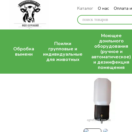
Перейти к основному контенту
Каталог
О нас
Оплата и
Блог
Моющее
доильного
Поилки
оборудования
Обробка
групповые и
(ручное и
вымени
индивидуальные
автоматическое)
для животных
и дезинфекция
помещения