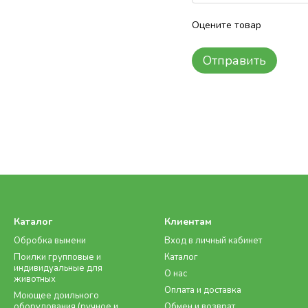
Оцените товар
Отправить
Каталог
Клиентам
Обробка вымени
Вход в личный кабинет
Поилки групповые и
Каталог
индивидуальные для
О нас
животных
Оплата и доставка
Моющее доильного
оборудования (ручное и
Обмен и возврат