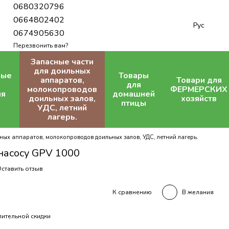
0680320796
0664802402
Рус
0674905630
Перезвонить вам?
Запасные части
для доильных
ные
Товары
аппаратов,
Товари для
для
молокопроводов
ФЕРМЕРСКИХ
ля
домашней
доильных залов,
хозяйств
птицы
УДС, летний
лагерь.
ных аппаратов, молокопроводов доильных залов, УДС, летний лагерь.
насосу GPV 1000
ставить отзыв
В желания
К сравнению
ительной скидки