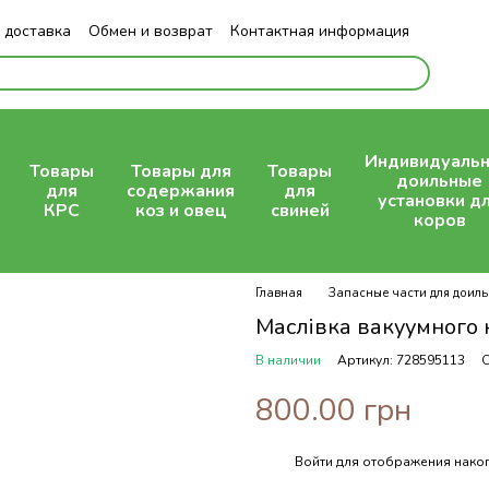
 доставка
Обмен и возврат
Контактная информация
Индивидуаль
Товары
Товары для
Товары
доильные
для
содержания
для
установки д
КРС
коз и овец
свиней
коров
Главная
Запасные части для доиль
Маслівка вакуумного 
В наличии
Артикул: 728595113
О
800.00 грн
Войти
для отображения накоп
%