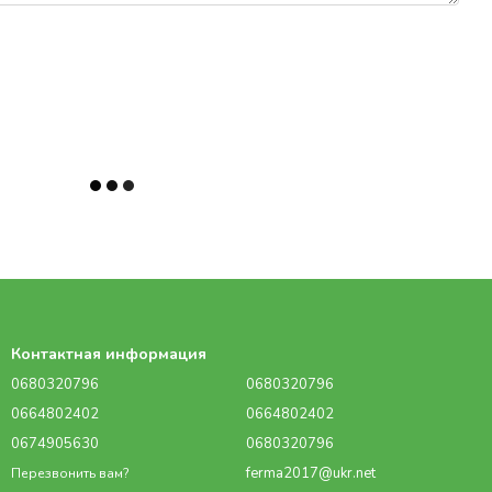
Контактная информация
0680320796
0680320796
0664802402
0664802402
0674905630
0680320796
ferma2017@ukr.net
Перезвонить вам?