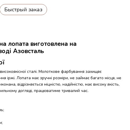
Быстрый заказ
на лопата виготовлена на
воді Азовсталь
ої
високоякісної сталі. Молоткове фарбування захищяє
ння іржі. Лопата має зручні розміри, не займає багато місця, не
конана, відрізняється міцністю, надійністю, має високу якість,
вильному догляді, працюватиме тривалий час.
ль;
м;