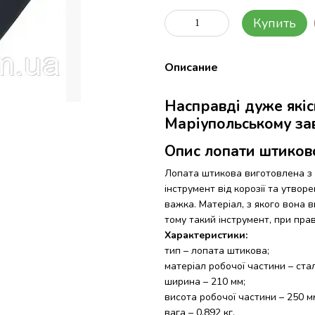
Купить
Описание
Насправді дуже якіс
Маріупольському за
Опис лопати штиков
Лопата штикова виготовлена з 
інструмент від корозії та утворе
важка. Матеріал, з якого вона ви
тому такий інструмент, при пра
Характеристики:
тип – лопата штикова;
матеріал робочої частини – ста
ширина – 210 мм;
висота робочої частини – 250 м
вага – 0,892 кг.