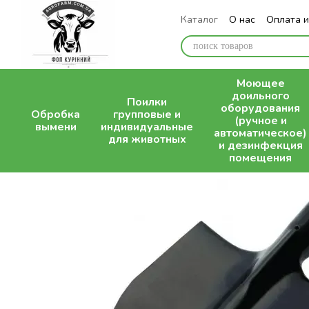
Перейти к основному контенту
Каталог
О нас
Оплата и
Блог
Моющее
доильного
Поилки
оборудования
Обробка
групповые и
(ручное и
вымени
индивидуальные
автоматическое)
для животных
и дезинфекция
помещения