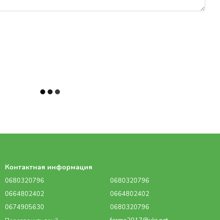
Контактная информация
0680320796
0680320796
0664802402
0664802402
0674905630
0680320796