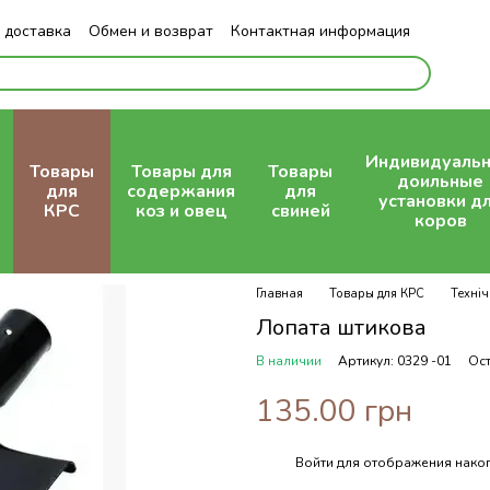
 доставка
Обмен и возврат
Контактная информация
Индивидуаль
Товары
Товары для
Товары
доильные
для
содержания
для
установки д
КРС
коз и овец
свиней
коров
Главная
Товары для КРС
Техніч
Лопата штикова
В наличии
Артикул: 0329 -01
Ост
135.00 грн
Войти
для отображения накоп
%