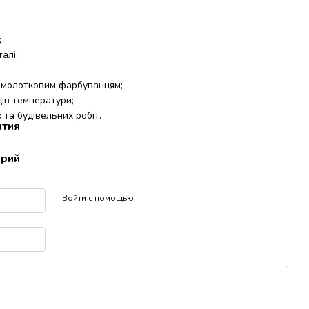
;
алі;
, молотковим фарбуванням;
дів температури;
 та будівельних робіт.
нтия
арий
Войти с помощью