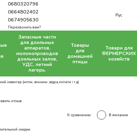
0680320796
0664802402
Рус
0674905630
Перезвонить вам?
Запасные части
для доильных
ные
Товары
аппаратов,
Товари для
для
молокопроводов
ФЕРМЕРСКИХ
ля
домашней
доильных залов,
хозяйств
птицы
УДС, летний
лагерь.
ний інвентар (мітли, вінники ,відра,лопати і т.д)
авить отзыв
В желания
К сравнению
ительной скидки