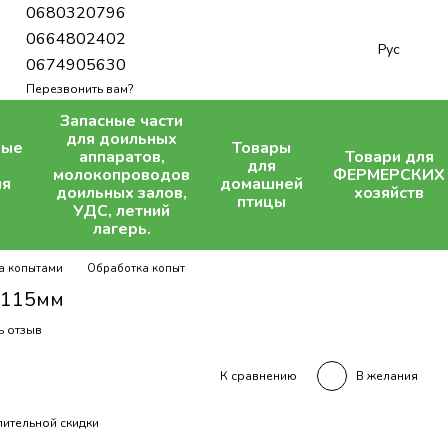
0680320796
0664802402
Рус
0674905630
Перезвонить вам?
Запасные части
для доильных
ные
Товары
аппаратов,
Товари для
для
молокопроводов
ФЕРМЕРСКИХ
ля
домашней
доильных залов,
хозяйств
птицы
УДС, летний
лагерь.
за копытами
Обработка копыт
 115мм
ь отзыв
В желания
К сравнению
ительной скидки