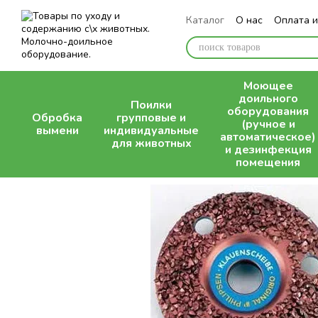
Перейти к основному контенту
Каталог
О нас
Оплата и
Блог
Моющее
доильного
Поилки
оборудования
Обробка
групповые и
(ручное и
вымени
индивидуальные
автоматическое)
для животных
и дезинфекция
помещения