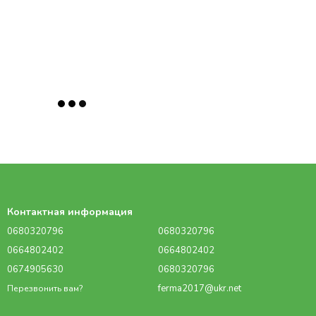
Контактная информация
0680320796
0680320796
0664802402
0664802402
0674905630
0680320796
ferma2017@ukr.net
Перезвонить вам?