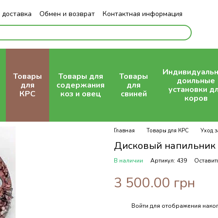
 доставка
Обмен и возврат
Контактная информация
Индивидуаль
Товары
Товары для
Товары
доильные
для
содержания
для
установки д
КРС
коз и овец
свиней
коров
Главная
Товары для КРС
Уход 
Дисковый напильник
В наличии
Артикул: 439
Оставит
3 500.00 грн
Войти
для отображения накоп
%