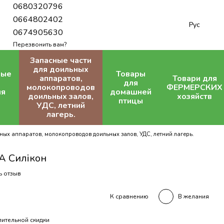
0680320796
0664802402
Рус
0674905630
Перезвонить вам?
Запасные части
для доильных
ные
Товары
аппаратов,
Товари для
для
молокопроводов
ФЕРМЕРСКИХ
ля
домашней
доильных залов,
хозяйств
птицы
УДС, летний
лагерь.
ных аппаратов, молокопроводов доильных залов, УДС, летний лагерь.
А Силікон
ь отзыв
В желания
К сравнению
ительной скидки