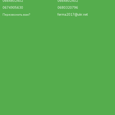
0664802402
0664802402
0674905630
0680320796
ferma2017@ukr.net
Перезвонить вам?