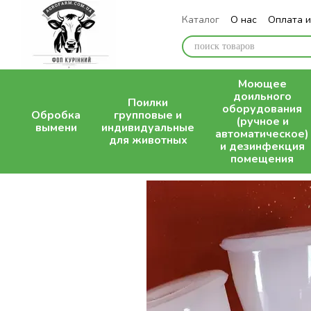
Перейти к основному контенту
Каталог
О нас
Оплата и
Блог
Моющее
доильного
Поилки
оборудования
Обробка
групповые и
(ручное и
вымени
индивидуальные
автоматическое)
для животных
и дезинфекция
помещения