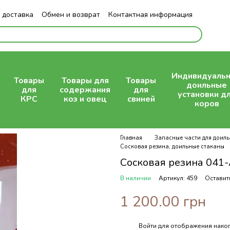
 доставка
Обмен и возврат
Контактная информация
Индивидуаль
Товары
Товары для
Товары
доильные
для
содержания
для
установки д
КРС
коз и овец
свиней
коров
Главная
Запасные части для доиль
Сосковая резина, доильные стаканы
Сосковая резина 041-
В наличии
Артикул: 459
Оставит
1 200.00 грн
Войти
для отображения накоп
%