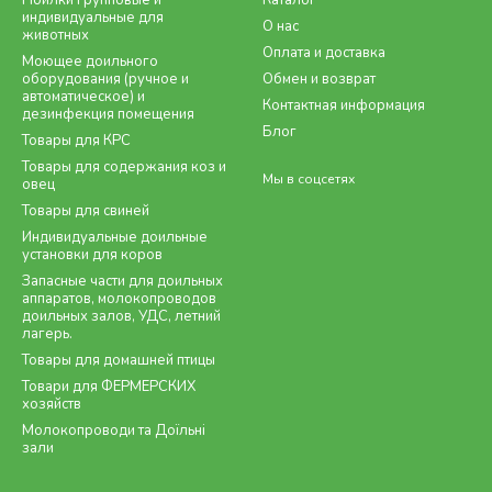
Поилки групповые и
Каталог
индивидуальные для
О нас
животных
Оплата и доставка
Моющее доильного
оборудования (ручное и
Обмен и возврат
автоматическое) и
Контактная информация
дезинфекция помещения
Блог
Товары для КРС
Товары для содержания коз и
Мы в соцсетях
овец
Товары для свиней
Индивидуальные доильные
установки для коров
Запасные части для доильных
аппаратов, молокопроводов
доильных залов, УДС, летний
лагерь.
Товары для домашней птицы
Товари для ФЕРМЕРСКИХ
хозяйств
Молокопроводи та Доїльні
зали