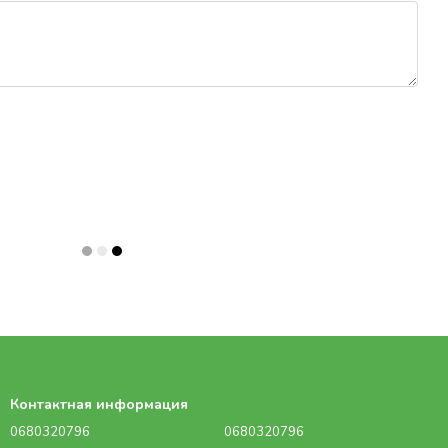
Контактная информация
0680320796
0680320796