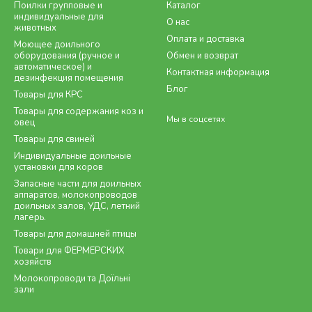
Поилки групповые и
Каталог
индивидуальные для
О нас
животных
Оплата и доставка
Моющее доильного
оборудования (ручное и
Обмен и возврат
автоматическое) и
Контактная информация
дезинфекция помещения
Блог
Товары для КРС
Товары для содержания коз и
Мы в соцсетях
овец
Товары для свиней
Индивидуальные доильные
установки для коров
Запасные части для доильных
аппаратов, молокопроводов
доильных залов, УДС, летний
лагерь.
Товары для домашней птицы
Товари для ФЕРМЕРСКИХ
хозяйств
Молокопроводи та Доїльні
зали