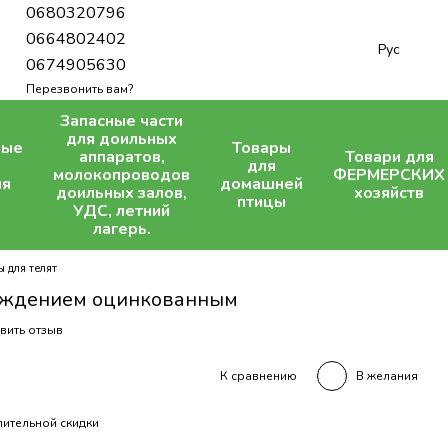
0680320796
0664802402
Рус
0674905630
Перезвонить вам?
Запасные части
для доильных
ные
Товары
аппаратов,
Товари для
для
молокопроводов
ФЕРМЕРСКИХ
ля
домашней
доильных залов,
хозяйств
птицы
УДС, летний
лагерь.
 для телят
раждением оцинкованным
вить отзыв
В желания
К сравнению
ительной скидки