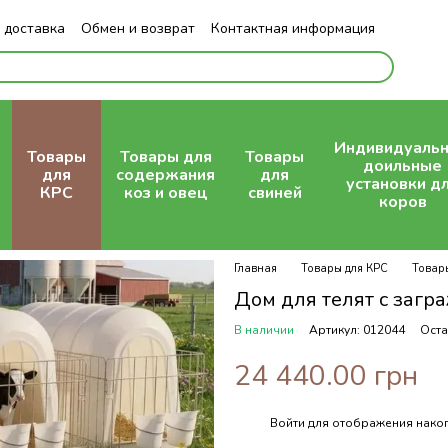
 доставка
Обмен и возврат
Контактная информация
Индивидуаль
Товары
Товары для
Товары
доильные
для
содержания
для
установки д
КРС
коз и овец
свиней
коров
Главная
Товары для КРС
Товары
Дом для телят с заг
В наличии
Артикул: 012044
Оста
24 440.00 грн
Войти
для отображения накоп
%