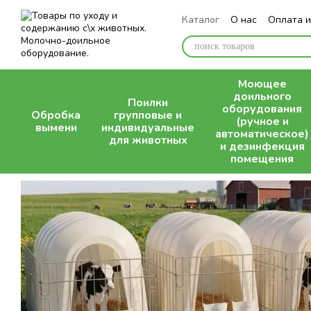
Перейти к основному контенту
Каталог
О нас
Оплата и
Блог
Моющее
доильного
Поилки
оборудования
Обробка
групповые и
(ручное и
вымени
индивидуальные
автоматическое)
для животных
и дезинфекция
помещения