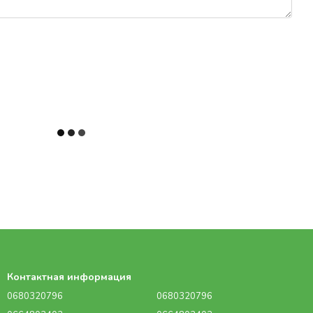
Контактная информация
0680320796
0680320796