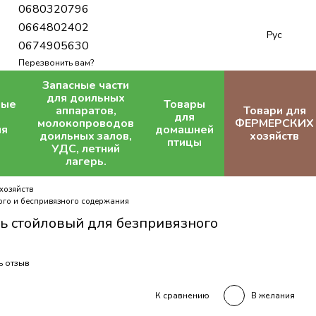
0680320796
0664802402
Рус
0674905630
Перезвонить вам?
Запасные части
для доильных
ные
Товары
аппаратов,
Товари для
для
молокопроводов
ФЕРМЕРСКИХ
ля
домашней
доильных залов,
хозяйств
птицы
УДС, летний
лагерь.
хозяйств
ого и беспривязного содержания
ь стойловый для безпривязного
ь отзыв
В желания
К сравнению