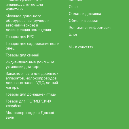
Поилки групповые и
Каталог
индивидуальные для
О нас
животных
Оплата и доставка
Моющее доильного
оборудования (ручное и
Обмен и возврат
автоматическое) и
Контактная информация
дезинфекция помещения
Блог
Товары для КРС
Товары для содержания коз и
Мы в соцсетях
овец
Товары для свиней
Индивидуальные доильные
установки для коров
Запасные части для доильных
аппаратов, молокопроводов
доильных залов, УДС, летний
лагерь.
Товары для домашней птицы
Товари для ФЕРМЕРСКИХ
хозяйств
Молокопроводи та Доїльні
зали