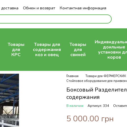
 доставка
Обмен и возврат
Контактная информация
Индивидуаль
Товары
Товары для
Товары
доильные
для
содержания
для
установки д
КРС
коз и овец
свиней
коров
Главная
Товари для ФЕРМЕРСКИХ 
Стойловое оборудование для привязн
Боксовый Разделител
содержания
В наличии
Артикул: 334
Оставит
5 000.00 грн