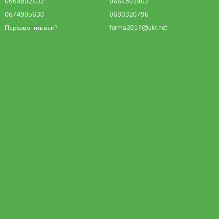
0664802402
0664802402
0674905630
0680320796
ferma2017@ukr.net
Перезвонить вам?