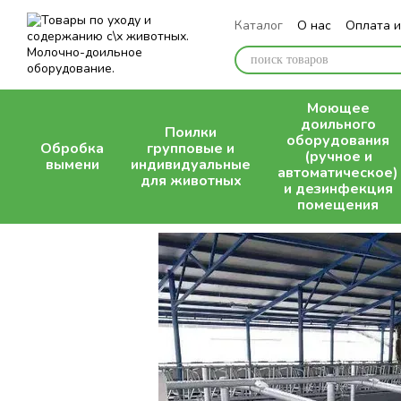
Перейти к основному контенту
Каталог
О нас
Оплата и
Блог
Моющее
доильного
Поилки
оборудования
Обробка
групповые и
(ручное и
вымени
индивидуальные
автоматическое)
для животных
и дезинфекция
помещения