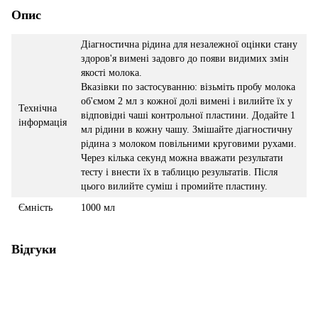
Опис
Діагностична рідина для незалежної оцінки стану
здоров'я вимені задовго до появи видимих змін
якості молока.
Вказівки по застосуванню: візьміть пробу молока
об'ємом 2 мл з кожної долі вимені і вилийте їх у
Технічна
відповідні чаші контрольної пластини. Додайте 1
інформація
мл рідини в кожну чашу. Змішайте діагностичну
рідина з молоком повільними круговими рухами.
Через кілька секунд можна вважати результати
тесту і внести їх в таблицю результатів. Після
цього вилийте суміш і промийте пластину.
Ємність
1000 мл
Відгуки