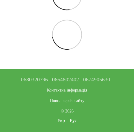
0680320796
0664802402
0674905630
Контактна інформація
Повна версія сайту
© 2026
Укр
Рус