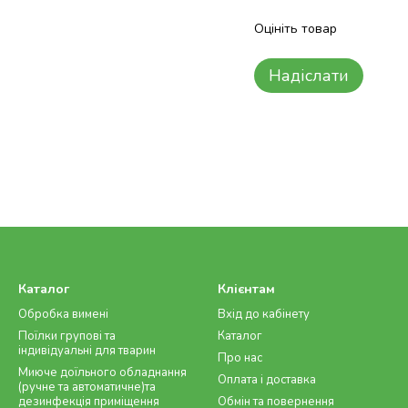
Оцініть товар
Надіслати
Каталог
Клієнтам
Обробка вимені
Вхід до кабінету
Поїлки групові та
Каталог
індивідуальні для тварин
Про нас
Миюче доїльного обладнання
Оплата і доставка
(ручне та автоматичне)та
дезинфекція приміщення
Обмін та повернення