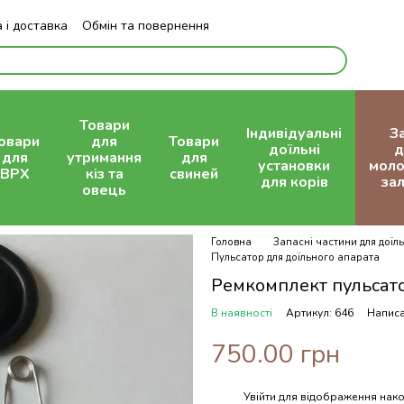
 і доставка
Обмін та повернення
Блог
Товари
Індивідуальні
З
овари
для
Товари
доїльні
д
для
утримання
для
установки
моло
ВРХ
кіз та
свиней
для корів
зал
овець
Головна
Запасні частини для доїль
Пульсатор для доїльного апарата
Ремкомплект пульсат
В наявності
Артикул: 646
Написа
750.00 грн
Увійти
для відображення нако
%