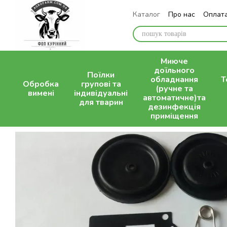
Перейти до основного контенту
Каталог
Про нас
Оплата
Контактна інформація
Миюче
доїльного
Поїлки
обладнання
Т
Обробка
групові та
(ручне та
вимені
індивідуальні
автоматичне)та
для тварин
дезинфекція
приміщення