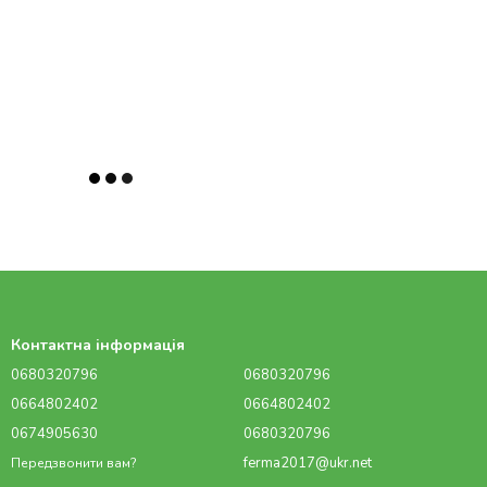
Контактна інформація
0680320796
0680320796
0664802402
0664802402
0674905630
0680320796
ferma2017@ukr.net
Передзвонити вам?