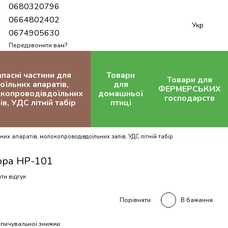
0680320796
0664802402
Укр
0674905630
Передзвонити вам?
апасні частини для
Товари
Товари для
оїльних апаратів,
для
ФЕРМЕРСЬКИХ
копроводівдоїльних
домашньої
господарств
ів, УДС літній табір
птиці
них апаратів, молокопроводівдоїльних залів, УДС літній табір
ора НР-101
ти відгук
В бажання
Порівняти
пичувальної знижки