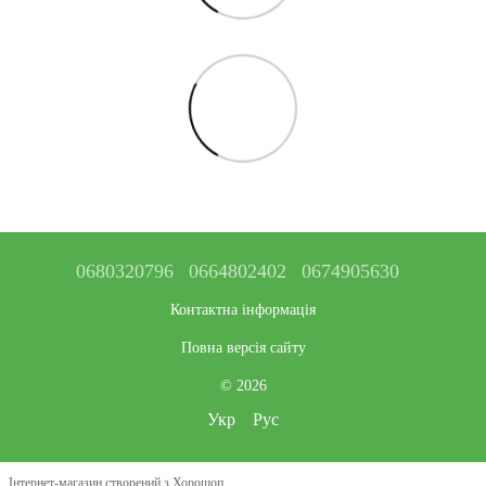
0680320796
0664802402
0674905630
Контактна інформація
Повна версія сайту
© 2026
Укр
Рус
Інтернет-магазин створений з Хорошоп