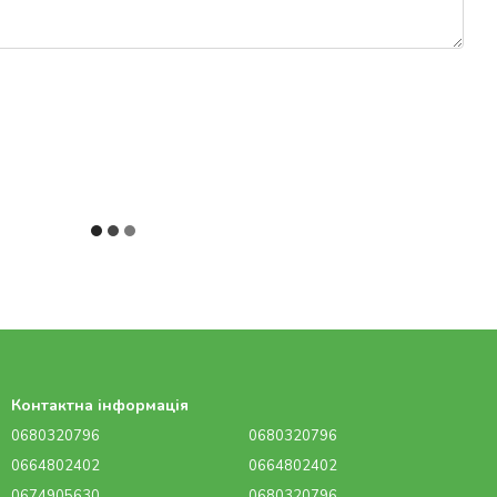
Контактна інформація
0680320796
0680320796
0664802402
0664802402
0674905630
0680320796