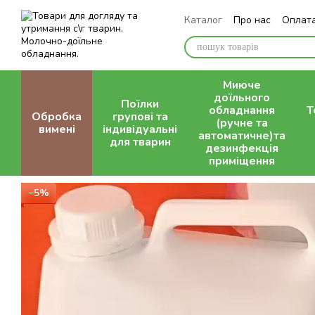
Перейти до основного контенту
Каталог
Про нас
Оплата
Контактна інформація
Миюче
доїльного
Поїлки
обладнання
Т
Обробка
групові та
(ручне та
вимені
індивідуальні
автоматичне)та
для тварин
дезинфекція
приміщення
−5%