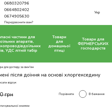
0680320796
0664802402
Укр
0674905630
Передзвонити вам?
апасні частини для
Товари
Товари для
оїльних апаратів,
для
ФЕРМЕРСЬКИХ
копроводівдоїльних
домашньої
господарств
ів, УДС літній табір
птиці
и для догляду за вим'ям
ені після доїння на основі хлоргекседину
сати відгук
0 грн
В бажання
Порівняти
пичувальної знижки