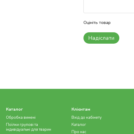
Оцініть товар
Надіслати
Каталог
Клієнтам
Обробка вимені
Вхід до кабінету
Поїлки групові та
Каталог
індивідуальні для тварин
Про нас