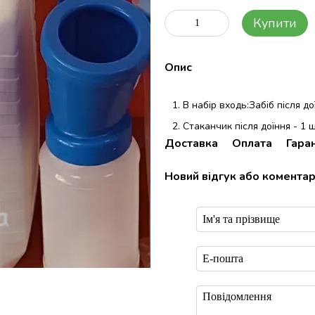
Купити
Опис
В набір входь:Забіб після до
Стаканчик після доїння - 1 
Доставка
Оплата
Гаран
Новий відгук або комента