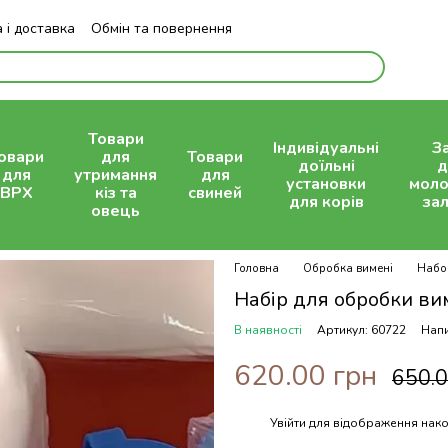
 і доставка
Обмін та повернення
Блог
Товари
Індивідуальні
З
овари
для
Товари
доїльні
д
для
утримання
для
установки
моло
ВРХ
кіз та
свиней
для корів
зал
овець
Головна
Обробка вимені
Набор
Набір для обробки вим
В наявності
Артикул: 60722
Напи
620.00 грн
650.0
Увійти
для відображення нако
%