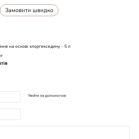
Замовити швидко
їння на основі хлоргекседину - 5 л
шт
тія
р
Увійти за допомогою