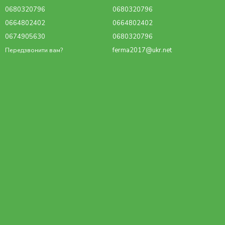
0680320796
0680320796
0664802402
0664802402
0674905630
0680320796
ferma2017@ukr.net
Передзвонити вам?