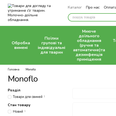
Перейти до основного контенту
Каталог
Про нас
Оплата
Контактна інформація
Миюче
доїльного
Поїлки
обладнання
Т
Обробка
групові та
(ручне та
вимені
індивідуальні
автоматичне)та
для тварин
дезинфекція
приміщення
Головна
Monoflo
Monoflo
Розділ
Товари для свиней
1
Стан товару
Новий
1