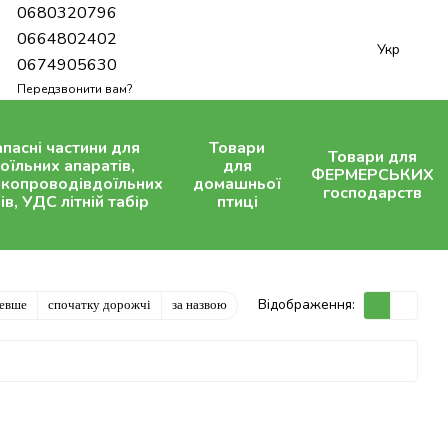
0680320796
0664802402
Укр
0674905630
Передзвонити вам?
апасні частини для
Товари
Товари для
оїльних апаратів,
для
ФЕРМЕРСЬКИХ
копроводівдоїльних
домашньої
господарств
ів, УДС літній табір
птиці
Відображення:
шевше
спочатку дорожчі
за назвою