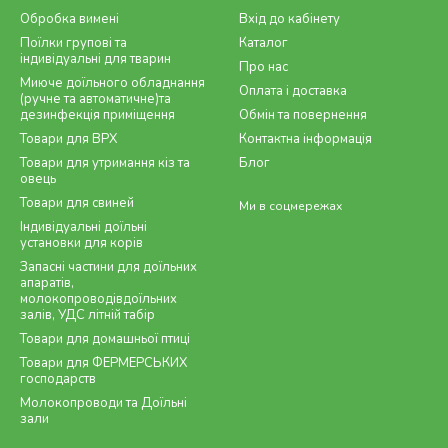
Обробка вимені
Вхід до кабінету
Поїлки групові та
Каталог
індивідуальні для тварин
Про нас
Миюче доїльного обладнання
Оплата і доставка
(ручне та автоматичне)та
дезинфекція приміщення
Обмін та повернення
Товари для ВРХ
Контактна інформація
Товари для утримання кіз та
Блог
овець
Товари для свиней
Ми в соцмережах
Індивідуальні доїльні
установки для корів
Запасні частини для доїльних
апаратів,
молокопроводівдоїльних
залів, УДС літній табір
Товари для домашньої птиці
Товари для ФЕРМЕРСЬКИХ
господарств
Молокопроводи та Доїльні
зали