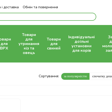
 і доставка
Обмін та повернення
Блог
Товари
Індивідуальні
З
овари
для
Товари
доїльні
д
для
утримання
для
установки
моло
ВРХ
кіз та
свиней
для корів
зал
овець
Сортування:
за популярністю
спочатку де