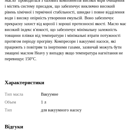
Масло проводиться з базових компонентів високої міри очищення
і містять систему присадок, що забезпечує виключно високий
рівень хімічної і термічної стабільності, швидке і повне відділення
води і високу опірність утворення емульсій. Воно забезпечує
прекрасну захист від корозії і хороші протизносні якості. Масло має
високий індекс в'язкості, що забезпечує мінімальну залежність
товщини плівки від температури і мінімальні втрати потужності
протягом періоду прогріву. Компресори і вакуумні насоси, які
працюють з повітрям та інертними газами, зазвичай можуть бути
змащені маслом Heavy у випадку якщо температура нагнітання не
перевищує 150°С.
Характеристики
Тип масла
Вакуумне
Объем
1 л
Тип
для вакуумного насосу
Відгуки