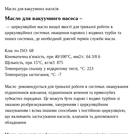
Масло для вакуумних насосів.
Масло для вакуумного насоса –
― циркуляційне масло вищої якості для тривалої роботи в
циркуляційних системах змащення парових і водяних турбін та
інших системах, де необхідний довгий термін служби масла.
Клас по ISO: 68
Кінематична в'язкість, при 40/100°С, мм2/с: 64.3/8.6
Щільність, при 15°С, кг/м3: 875
Температура спалаху у відкритому тиглі, °С: 223
Температура застигання, °С: -7
Масло рекомендується для тривалої роботи в системах змащування
підшипників ковзання, підшипників кочення та прямозубих
зубчастих передачах. Це можуть бути парові і водяні турбіни зі
змазкою розбризкуванням, зануренням і циркуляційним
змазуванням і всіма іншими способами з постійною циркуляцією,
що включають застосування насосів, клапанів та допоміжного
обладнання.