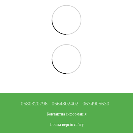
0680320796
0664802402
0674905630
Контактна інформація
Повна версія сайту