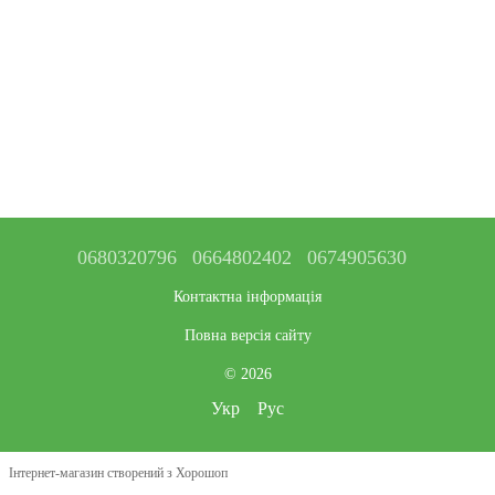
0680320796
0664802402
0674905630
Контактна інформація
Повна версія сайту
© 2026
Укр
Рус
Інтернет-магазин створений з Хорошоп