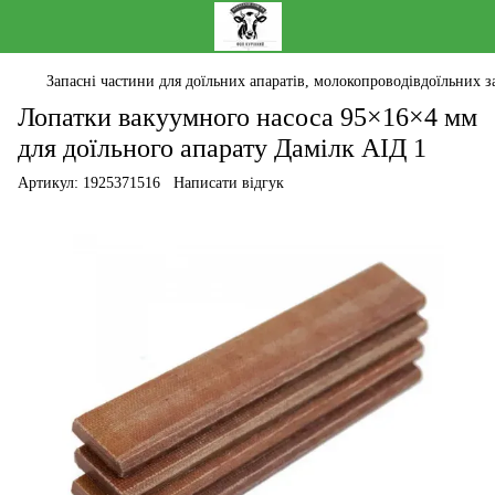
Запасні частини для доїльних апаратів, молокопроводівдоїльних за
Лопатки вакуумного насоса 95×16×4 мм
для доїльного апарату Дамілк АІД 1
Артикул:
1925371516
Написати відгук