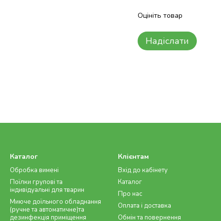
Оцініть товар
Надіслати
Каталог
Клієнтам
Обробка вимені
Вхід до кабінету
Поїлки групові та
Каталог
індивідуальні для тварин
Про нас
Миюче доїльного обладнання
Оплата і доставка
(ручне та автоматичне)та
дезинфекція приміщення
Обмін та повернення