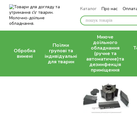
Перейти до основного контенту
Каталог
Про нас
Оплата
Контактна інформація
Миюче
доїльного
Поїлки
обладнання
Т
Обробка
групові та
(ручне та
вимені
індивідуальні
автоматичне)та
для тварин
дезинфекція
приміщення