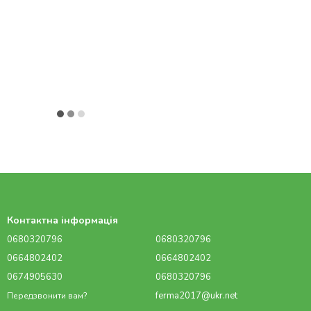
Контактна інформація
0680320796
0680320796
0664802402
0664802402
0674905630
0680320796
ferma2017@ukr.net
Передзвонити вам?