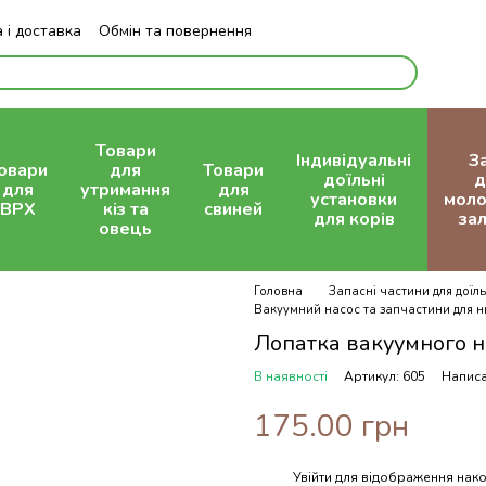
 і доставка
Обмін та повернення
Блог
Товари
Індивідуальні
З
овари
для
Товари
доїльні
д
для
утримання
для
установки
моло
ВРХ
кіз та
свиней
для корів
зал
овець
Головна
Запасні частини для доїль
Вакуумний насос та запчастини для н
Лопатка вакуумного н
В наявності
Артикул: 605
Написа
175.00 грн
Увійти
для відображення нако
%