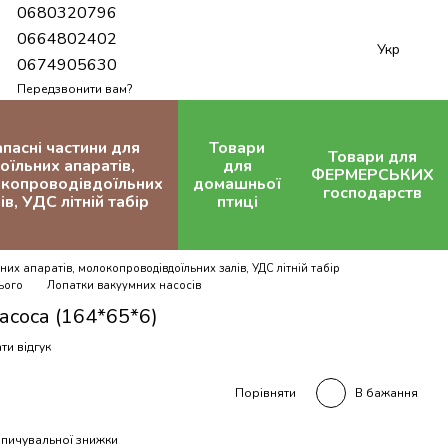
0680320796
0664802402
Укр
0674905630
Передзвонити вам?
апасні частини для
Товари
Товари для
оїльних апаратів,
для
ФЕРМЕРСЬКИХ
копроводівдоїльних
домашньої
господарств
ів, УДС літній табір
птиці
них апаратів, молокопроводівдоїльних залів, УДС літній табір
ього
Лопатки вакуумних насосів
асоса (164*65*6)
ти відгук
В бажання
Порівняти
пичувальної знижки