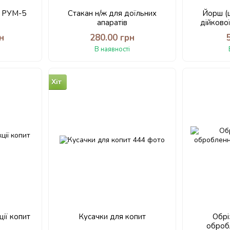
а РУМ-5
Стакан н/ж для доїльних
Йорш (
апаратів
дійково
н
280.00 грн
В наявності
Хіт
ії копит
Кусачки для копит
Обрі
оброб