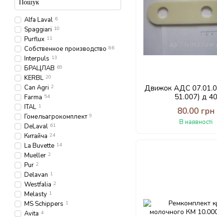
Alfa Laval
6
Spaggiari
10
Purflux
11
Собственное производство
86
Interpuls
13
БРАЦЛАВ
69
KERBL
20
Can Agri
2
Движок АДС 07.01.
51.007) д 4
Farma
54
ITAL
1
80.00 грн
Гомельагрокомплект
9
В наявності
DeLaval
61
Китайча
24
La Buvette
14
Mueller
2
Pur
2
Delavan
1
Westfalia
2
Melasty
1
MS Schippers
1
Avita
4