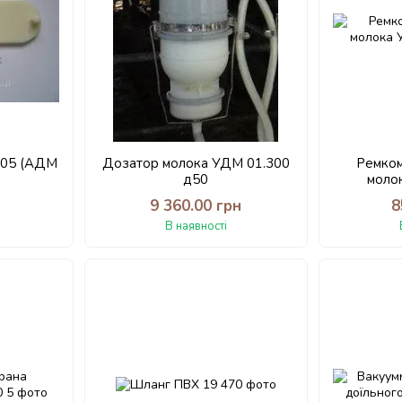
005 (АДМ
Дозатор молока УДМ 01.300
Ремком
0
д50
моло
9 360.00 грн
8
В наявності