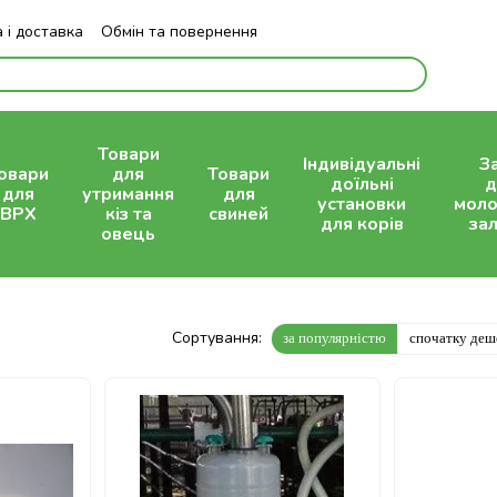
 і доставка
Обмін та повернення
Блог
Товари
Індивідуальні
З
овари
для
Товари
доїльні
д
для
утримання
для
установки
моло
ВРХ
кіз та
свиней
для корів
зал
овець
Сортування:
за популярністю
спочатку де