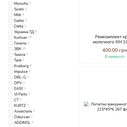
Monoflo
1
Sirem
1
Milk
4
Gates
2
Delta
1
Украина ТД
8
Ремкомплект к
Kurtsan
15
молочного КМ 1
Гомель
3
ЗВК
19
400.00 гр
Suevia
3
В наявності
Tank
1
Kraiburg
8
Impulse
1
DBL-G
2
DPV
1
EASY
1
VJ Parts
2
CT
3
KURTZ
2
Азовсталь
2
Ozkursan
2
ADDINOL
1