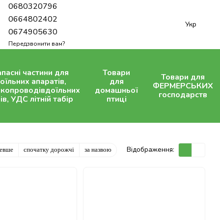
0680320796
0664802402
Укр
0674905630
Передзвонити вам?
апасні частини для
Товари
Товари для
оїльних апаратів,
для
ФЕРМЕРСЬКИХ
копроводівдоїльних
домашньої
господарств
ів, УДС літній табір
птиці
Відображення:
шевше
спочатку дорожчі
за назвою