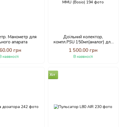
тр. Манометр для
Доїльний колектор,
ьного апарата
компл.PSU 150мл(аналог) для
мобільної доїльної установки
60.00 грн
1 500.00 грн
ММU (Bosio)
В наявності
В наявності
Хіт