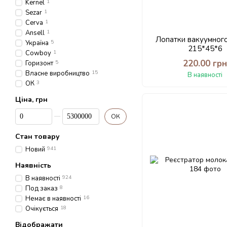
Kernel
1
Sezar
1
Cerva
1
Ansell
1
Лопатки вакуумного
Україна
5
215*45*6
Cowboy
1
220.00 гр
Горизонт
5
Власне виробництво
15
В наявності
ОК
3
Ціна, грн
Від Ціна, грн
До Ціна, грн
ОК
Стан товару
Новий
941
Наявність
В наявності
924
Под заказ
8
Немає в наявності
16
Очікується
18
Відображати