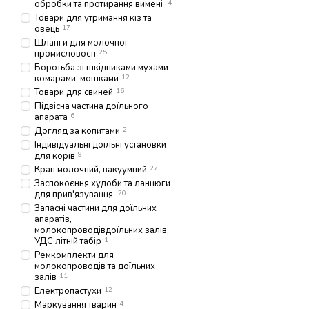
обробки та протирання вимені
4
Товари для утримання кіз та
овець
17
Шланги для молочної
промисловості
25
Боротьба зі шкідниками мухами
комарами, мошками
12
Товари для свиней
16
Підвісна частина доїльного
апарата
6
Догляд за копитами
2
Індивідуальні доїльні установки
для корів
9
Кран молочний, вакуумний
27
Заспокоєння худоби та ланцюги
для прив'язування
20
Запасні частини для доїльних
апаратів,
молокопроводівдоїльних залів,
УДС літній табір
1
Ремкомплекти для
молокопроводів та доїльних
залів
11
Електропастухи
12
Маркування тварин
4