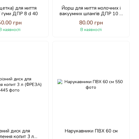
щетка) для миття
Йорш для миття молочних і
ї гуми ДПР 8 d 40
вакуумних шлангів ДПР 10 d
20
50.00 грн
80.00 грн
В наявності
В наявності
зний диск для
Нарукавники ПВХ 60 см
лення копит 3 л