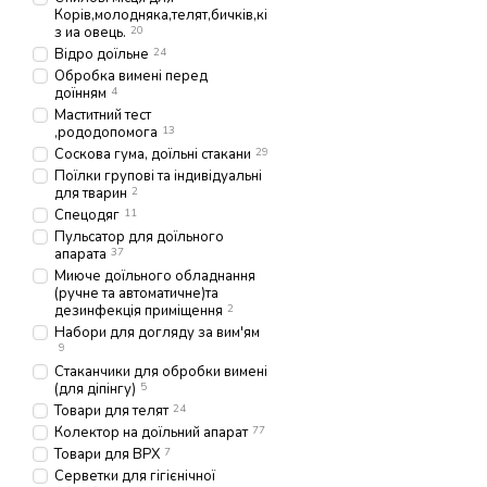
Корів,молодняка,телят,бичків,кі
з иа овець.
20
Відро доїльне
24
Обробка вимені перед
доїнням
4
Маститний тест
,рододопомога
13
Соскова гума, доїльні стакани
29
Поїлки групові та індивідуальні
для тварин
2
Спецодяг
11
Пульсатор для доїльного
апарата
37
Миюче доїльного обладнання
(ручне та автоматичне)та
дезинфекція приміщення
2
Набори для догляду за вим'ям
9
Стаканчики для обробки вимені
(для діпінгу)
5
Товари для телят
24
Колектор на доїльний апарат
77
Товари для ВРХ
7
Серветки для гігієнічної