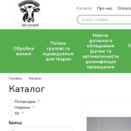
Перейти до основного контенту
Каталог
Про нас
Оплата
Контактна інформація
Миюче
доїльного
Поїлки
обладнання
Т
Обробка
групові та
(ручне та
вимені
індивідуальні
автоматичне)та
для тварин
дезинфекція
приміщення
Головна
Каталог
Каталог
Розпродаж
10
Новинка
11
Хіт
76
Бренд