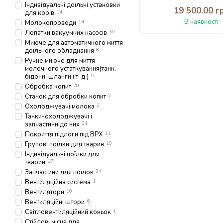
Індивідуальні доїльні установки
19 500.00 г
для корів
14
В наявності
Молокопроводи
14
Лопатки вакуумних насосів
30
Миюче для автоматичного миття
доїльного обладнання
8
Ручне миюче для миття
молочного устаткування(танк,
бідони, шланги і т. д.)
5
Обробка копит
20
Станок для обробки копит
2
Охолоджувачі молока
2
Танки-охолоджувачі і
запчастини до них
21
Покриття підлоги під ВРХ
11
Групові поїлки для тварин
19
Індивідуальні поїлки для
тварин
17
Запчастини для поїлок
34
Вентиляційна система
1
Вентилятори
10
Вентиляційні штори
6
Світловентиляційний коньок
1
Стійлові місця для