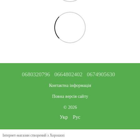
0680320796
0664802402
0674905630
Контактна інформація
Повна версія сайту
© 2026
Укр
Рус
Інтернет-магазин створений з Хорошоп