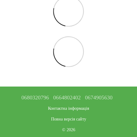
0680320796
0664802402
0674905630
Контактна інформація
Повна версія сайту
© 2026