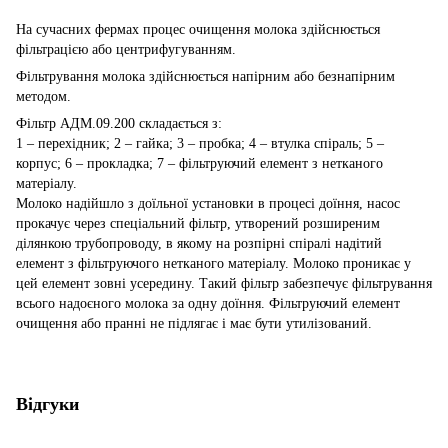
На сучасних фермах процес очищення молока здійснюється
фільтрацією або центрифугуванням.
Фільтрування молока здійснюється напірним або безнапірним
методом.
Фільтр АДМ.09.200 складається з:
1 – перехідник; 2 – гайка; 3 – пробка; 4 – втулка спіраль; 5 –
корпус; 6 – прокладка; 7 – фільтруючий елемент з нетканого
матеріалу.
Молоко надійшло з доїльної установки в процесі доїння, насос
прокачує через спеціальний фільтр, утворений розширеним
ділянкою трубопроводу, в якому на розпірні спіралі надітий
елемент з фільтруючого нетканого матеріалу. Молоко проникає у
цей елемент зовні усередину. Такий фільтр забезпечує фільтрування
всього надоєного молока за одну доїння. Фільтруючий елемент
очищення або пранні не підлягає і має бути утилізований.
Відгуки