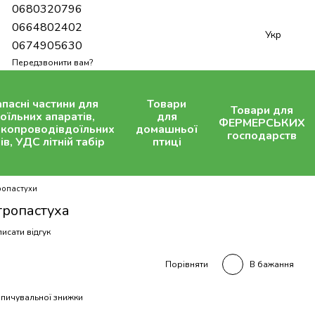
0680320796
0664802402
Укр
0674905630
Передзвонити вам?
апасні частини для
Товари
Товари для
оїльних апаратів,
для
ФЕРМЕРСЬКИХ
копроводівдоїльних
домашньої
господарств
ів, УДС літній табір
птиці
ропастухи
тропастуха
исати відгук
В бажання
Порівняти
пичувальної знижки