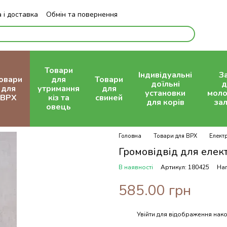
 і доставка
Обмін та повернення
Блог
Товари
Індивідуальні
З
овари
для
Товари
доїльні
д
для
утримання
для
установки
моло
ВРХ
кіз та
свиней
для корів
зал
овець
Головна
Товари для ВРХ
Елект
Громовідвід для елек
В наявності
Артикул: 180425
Нап
585.00 грн
Увійти
для відображення нако
%