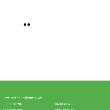
Контактна інформація
0680320796
0680320796