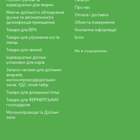
Поїлки групові та
Каталог
індивідуальні для тварин
Про нас
Миюче доїльного обладнання
Оплата і доставка
(ручне та автоматичне)та
дезинфекція приміщення
Обмін та повернення
Товари для ВРХ
Контактна інформація
Товари для утримання кіз та
Блог
овець
Товари для свиней
Ми в соцмережах
Індивідуальні доїльні
установки для корів
Запасні частини для доїльних
апаратів,
молокопроводівдоїльних
залів, УДС літній табір
Товари для домашньої птиці
Товари для ФЕРМЕРСЬКИХ
господарств
Молокопроводи та Доїльні
зали