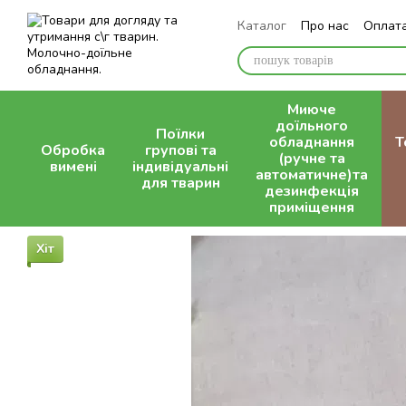
Перейти до основного контенту
Каталог
Про нас
Оплата
Контактна інформація
Миюче
доїльного
Поїлки
обладнання
Т
Обробка
групові та
(ручне та
вимені
індивідуальні
автоматичне)та
для тварин
дезинфекція
приміщення
Хіт