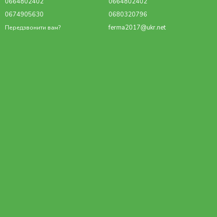
0664802402
0664802402
0674905630
0680320796
ferma2017@ukr.net
Передзвонити вам?