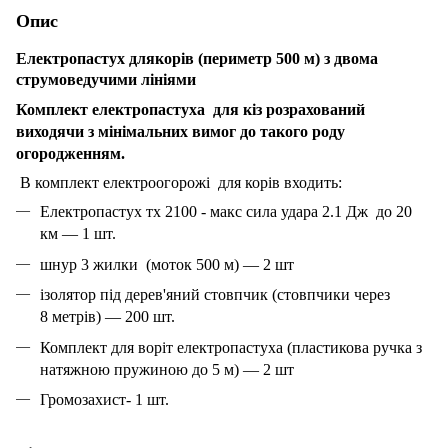
Опис
Електропастух длякорів (периметр 500 м) з двома
струмоведучими лініями
Комплект електропастуха
для кіз розрахований
виходячи з мінімальних вимог до такого роду
огородженням.
В комплект електроогорожі
для корів входить:
Електропастух
тх 2100 - макс сила удара 2.1 Дж до 20
км ― 1 шт.
шнур 3 жилки (моток 500 м) ― 2 шт
ізолятор під дерев'яний стовпчик (стовпчики через
8 метрів) ― 200 шт.
Комплект для воріт електропастуха (пластикова ручка з
натяжною пружиною до 5 м) ― 2 шт
Громозахист- 1 шт.