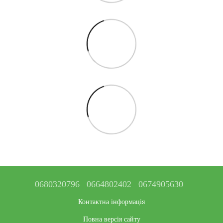
0680320796
0664802402
0674905630
Контактна інформація
Повна версія сайту