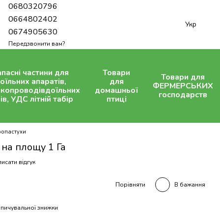
0680320796
0664802402
Укр
0674905630
Передзвонити вам?
апасні частини для
Товари
Товари для
оїльних апаратів,
для
ФЕРМЕРСЬКИХ
копроводівдоїльних
домашньої
господарств
ів, УДС літній табір
птиці
ропастухи
 на площу 1 Га
исати відгук
В бажання
Порівняти
пичувальної знижки