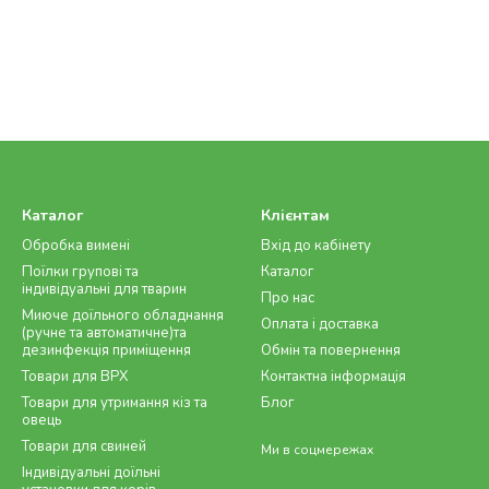
Каталог
Клієнтам
Обробка вимені
Вхід до кабінету
Поїлки групові та
Каталог
індивідуальні для тварин
Про нас
Миюче доїльного обладнання
Оплата і доставка
(ручне та автоматичне)та
дезинфекція приміщення
Обмін та повернення
Товари для ВРХ
Контактна інформація
Товари для утримання кіз та
Блог
овець
Товари для свиней
Ми в соцмережах
Індивідуальні доїльні