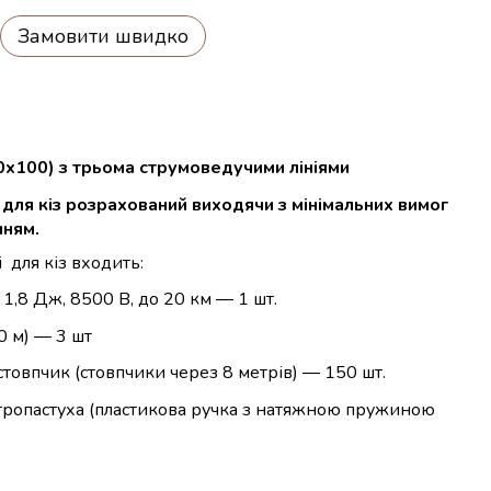
Замовити швидко
00х100) з трьома струмоведучими лініями
для кіз розрахований виходячи з мінімальних вимог
нням.
і
для кіз входить:
1,8 Дж, 8500 В, до 20 км ― 1 шт.
0 м) ― 3 шт
стовпчик (стовпчики через 8 метрів) ― 150 шт.
ктропастуха (пластикова ручка з натяжною пружиною