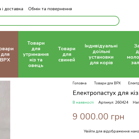
 і доставка
Обмін та повернення
Блог
Товари
Індивідуальні
З
овари
для
Товари
доїльні
д
для
утримання
для
установки
моло
ВРХ
кіз та
свиней
для корів
зал
овець
Головна
Товари для ВРХ
Елект
Електропастух для кіз
В наявності
Артикул: 260424
Нап
9 000.00 грн
Увійти
для відображення нако
%