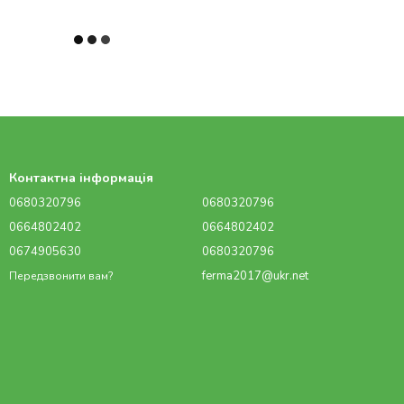
Контактна інформація
0680320796
0680320796
0664802402
0664802402
0674905630
0680320796
ferma2017@ukr.net
Передзвонити вам?