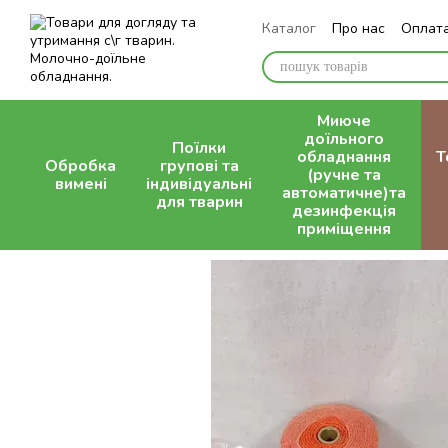
Перейти до основного контенту
Каталог
Про нас
Оплата
Контактна інформація
Миюче
доїльного
Поїлки
обладнання
Т
Обробка
групові та
(ручне та
вимені
індивідуальні
автоматичне)та
для тварин
дезинфекція
приміщення