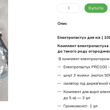
Купити
Опис
Електропастух для кіз ( 1
Комплект електропастуха
до такого роду огородже
В комплект електроогорож
Електропастух
PRO100 - 
шнут 3 жилки (моток 50
ізолятор під дерев'яний 
Комплект для воріт еле
до 5 м) ― 3 шт
Громозахист- 1 шт.