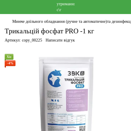
Миюче доїльного обладнання (ручне та автоматичне)та дезинфек
Трикальцій фосфат PRO -1 кг
Артикул:
copy_00225
Написати відгук
Хіт
−4%