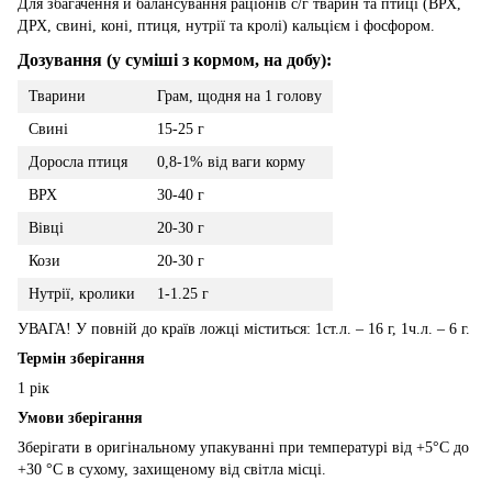
Для збагачення й балансування раціонів с/г тварин та птиці (ВРХ,
ДРХ, свині, коні, птиця, нутрії та кролі) кальцієм і фосфором.
Дозування (у суміші з кормом, на добу):
Тварини
Грам, щодня на 1 голову
Свині
15-25 г
Доросла птиця
0,8-1% від ваги корму
ВРХ
30-40 г
Вівці
20-30 г
Кози
20-30 г
Нутрії, кролики
1-1.25 г
УВАГА! У повній до країв ложці міститься: 1ст.л. – 16 г, 1ч.л. – 6 г.
Термін зберігання
1 рік
Умови зберігання
Зберігати в оригінальному упакуванні при температурі від +5°C до
+30 °C в сухому, захищеному від світла місці.