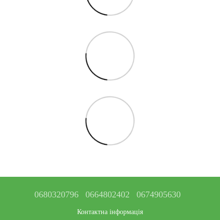
0680320796
0664802402
0674905630
Контактна інформація