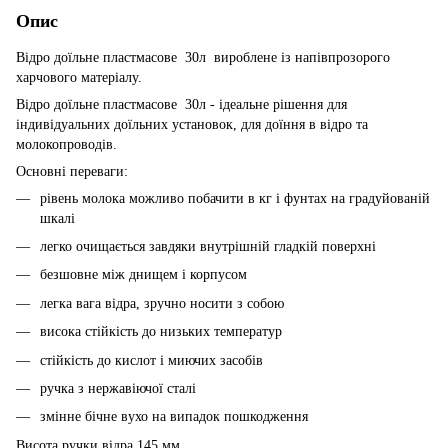
Опис
Відро доїльне пластмасове 30л вироблене із напівпрозорого
харчового матеріалу.
Відро доїльне пластмасове 30л - ідеальне рішення для
індивідуальних доїльних установок, для доїння в відро та
молокопроводів.
Основні переваги:
рівень молока можливо побачити в кг і фунтах на градуйованій
шкалі
легко очищається завдяки внутрішній гладкій поверхні
безшовне між днищем і корпусом
легка вага відра, зручно носити з собою
висока стійкість до низьких температур
стійкість до кислот і миючих засобів
ручка з нержавіючої сталі
змінне бічне вухо на випадок пошкодження
Висота ручки відра 145 мм