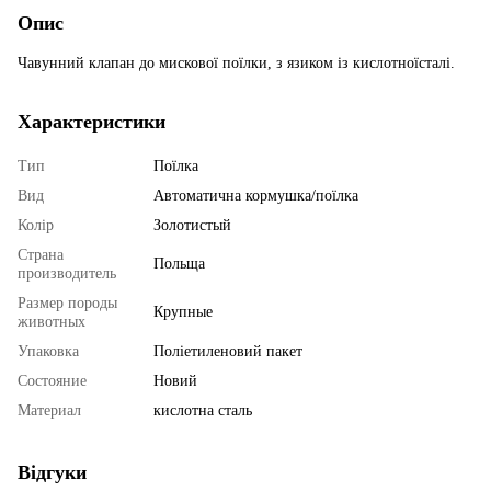
Опис
Чавунний клапан до мискової поїлки, з язиком із кислотноїсталі.
Характеристики
Тип
Поїлка
Вид
Автоматична кормушка/поїлка
Колір
Золотистый
Страна
Польща
производитель
Размер породы
Крупные
животных
Упаковка
Поліетиленовий пакет
Состояние
Новий
Материал
кислотна сталь
Відгуки