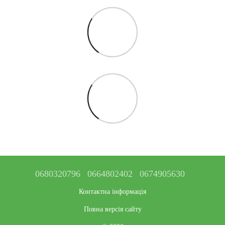
0680320796
0664802402
0674905630
Контактна інформація
Повна версія сайту