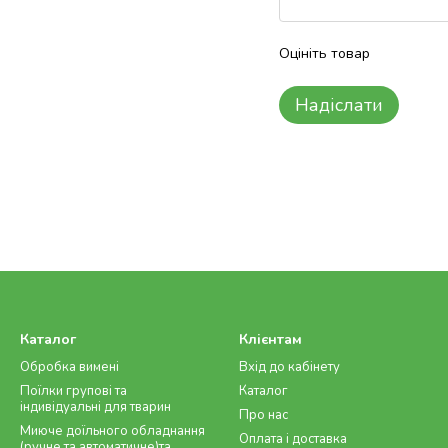
Оцініть товар
Надіслати
Каталог
Клієнтам
Обробка вимені
Вхід до кабінету
Поїлки групові та
Каталог
індивідуальні для тварин
Про нас
Миюче доїльного обладнання
Оплата і доставка
(ручне та автоматичне)та