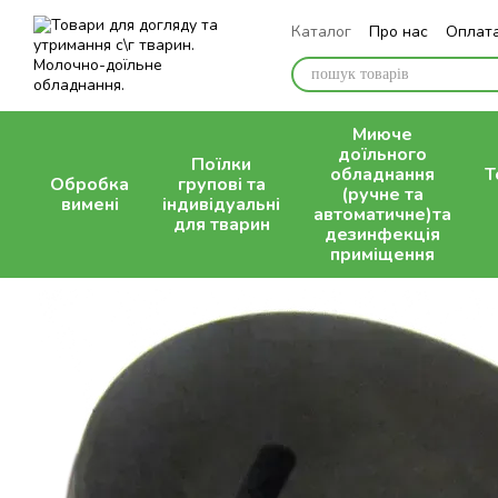
Перейти до основного контенту
Каталог
Про нас
Оплата
Контактна інформація
Миюче
доїльного
Поїлки
обладнання
Т
Обробка
групові та
(ручне та
вимені
індивідуальні
автоматичне)та
для тварин
дезинфекція
приміщення