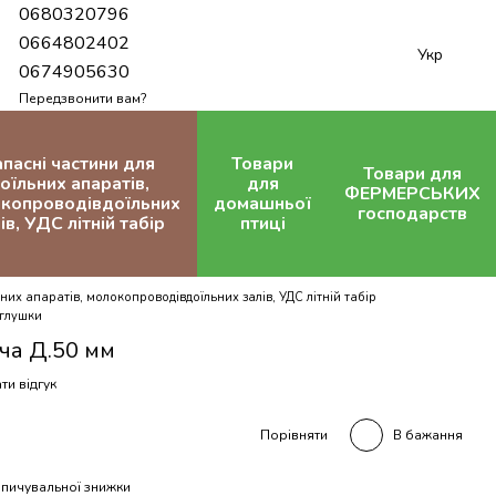
0680320796
0664802402
Укр
0674905630
Передзвонити вам?
апасні частини для
Товари
Товари для
оїльних апаратів,
для
ФЕРМЕРСЬКИХ
копроводівдоїльних
домашньої
господарств
ів, УДС літній табір
птиці
них апаратів, молокопроводівдоїльних залів, УДС літній табір
аглушки
ча Д.50 мм
ти відгук
В бажання
Порівняти
пичувальної знижки