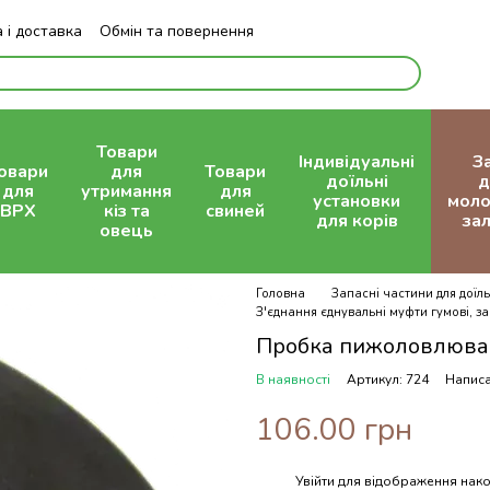
 і доставка
Обмін та повернення
Блог
Товари
Індивідуальні
З
овари
для
Товари
доїльні
д
для
утримання
для
установки
моло
ВРХ
кіз та
свиней
для корів
зал
овець
Головна
Запасні частини для доїль
З'єднання єднувальні муфти гумові, з
Пробка пижоловлюва
В наявності
Артикул: 724
Написа
106.00 грн
Увійти
для відображення нако
%