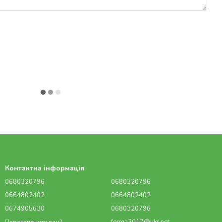
Контактна інформація
0680320796
0680320796
0664802402
0664802402
0674905630
0680320796
Передзвонити вам?