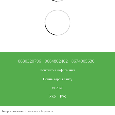
0680320796
0664802402
0674905630
Контактна інформація
Повна версія сайту
© 2026
Укр
Рус
Інтернет-магазин створений з Хорошоп