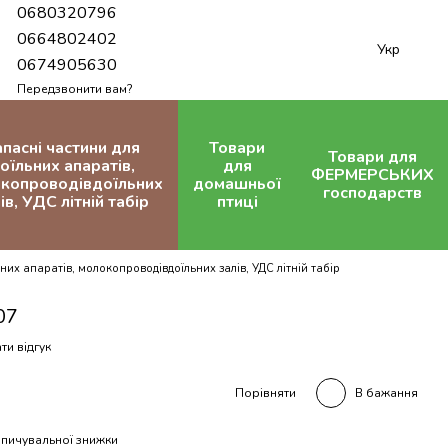
0680320796
0664802402
Укр
0674905630
Передзвонити вам?
апасні частини для
Товари
Товари для
оїльних апаратів,
для
ФЕРМЕРСЬКИХ
копроводівдоїльних
домашньої
господарств
ів, УДС літній табір
птиці
них апаратів, молокопроводівдоїльних залів, УДС літній табір
07
ти відгук
В бажання
Порівняти
пичувальної знижки