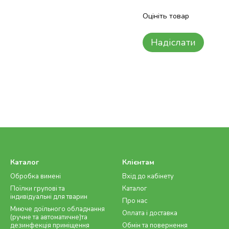
Оцініть товар
Надіслати
Каталог
Клієнтам
Обробка вимені
Вхід до кабінету
Поїлки групові та
Каталог
індивідуальні для тварин
Про нас
Миюче доїльного обладнання
Оплата і доставка
(ручне та автоматичне)та
дезинфекція приміщення
Обмін та повернення