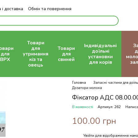
 і доставка
Обмін та повернення
Блог
Товари
Індивідуальні
З
овари
для
Товари
доїльні
д
для
утримання
для
установки
моло
ВРХ
кіз та
свиней
для корів
зал
овець
Головна
Запасні частини для доїль
Дозатори молока
Фіксатор АДС 08.00.0
В наявності
Артикул: 262
Написа
100.00 грн
Увійти
для відображення нако
%