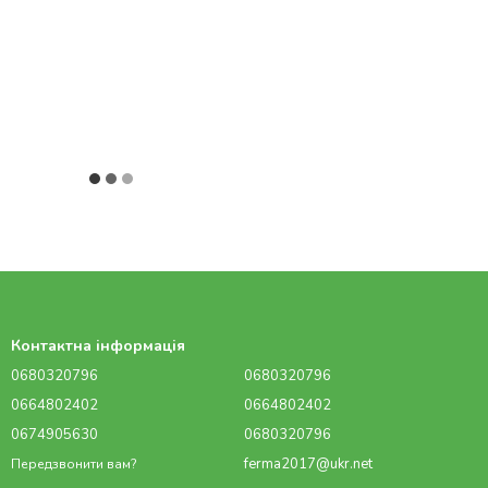
Контактна інформація
0680320796
0680320796
0664802402
0664802402
0674905630
0680320796
ferma2017@ukr.net
Передзвонити вам?