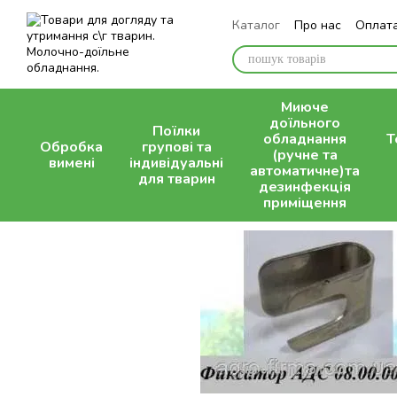
Перейти до основного контенту
Каталог
Про нас
Оплата
Контактна інформація
Миюче
доїльного
Поїлки
обладнання
Т
Обробка
групові та
(ручне та
вимені
індивідуальні
автоматичне)та
для тварин
дезинфекція
приміщення